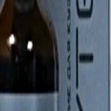
ровки - от 10 до 30 секунд (в зависимости от температуры и вл
ой поверхности («располировать»). Располировка производитс
гладкой глянцевой поверхности. Качество нанесения можно про
ия нанесения должна составить 6-8 часов (при температуре +20
лит свойства покрытия.
ей после нанесения состава.
мном месте без прямого попадания солнечных лучей.
x 7H+ - защитное покрытие для ЛКП «жидкое стекло», срок служ