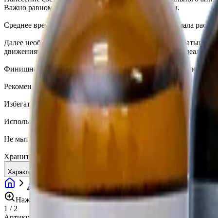
Важно равномерно разнести состав по поверхности.
Среднее время выдержки нанесенного состава до начала располи
Далее необходимо удалить излишки материала с обрабатываем
движениями, без сильного давления, до достижения идеально 
Финишная выдержка в теплом и сухом помещении после окончан
Рекомендации:
Избегать попадания воды в процессе нанесения.
Использование ИК-ламп ускорит процесс полимеризации и уси
Не мыть автомобиль с использованием химии в течение 7-10 дн
Хранить флакон следует в тщательно закрытом состоянии в те
Характеристики
Автохимия
Нанопокрытия
Жидкое стекло
Kryte
Нажмите для увеличения
1
/
2
Артикул:
KR.007.001
•
Бренд:
KRYTEX