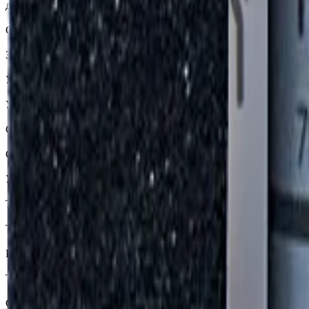
дольше оставаться чистыми, экономит средства на мойках. Уп
Свойства:
Защищает краску от выгорания и сохраняет естественный цвет;
Уменьшает вероятность возникновения сколов;
Уменьшает риск образования и развития коррозии;
Снижает риск повреждения ЛКП на мойках с низким качество
Создает эффект антиграффити (от 2 слоев);
Усиливает блеск, глубину и насыщенность цвета ЛКП.
Технические характеристики:
Толщина 1 слоя: 40-80 нм;
Краевой угол смачивания: 103 градуса;
Твердость по Моосу/Шору: 5/95 ед. (лак 87 ед.);
Стойкость к щелочам и кислотам: pH 1-14;