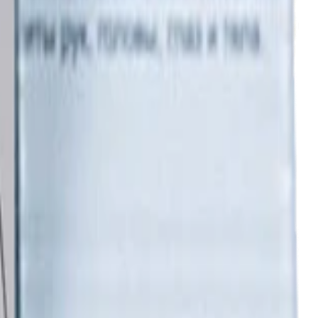
ажности).
я с помощью микрофибры - аккуратными прямолинейными
верить с помощью инспекционного фонарика.
 С).
бы 6 мес, 50 мл