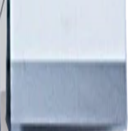
уха не выше 60%. Наносить состав рекомендуется в перчатках
его» верхнего слоя после многослойного покрытия составами
лем-активатором KRYTEX Degreaser (или любым спиртовым
и из воздуха может вызвать полимеризацию состава.
-направо). Рекомендуемая площадь нанесения - 40Х40 см.