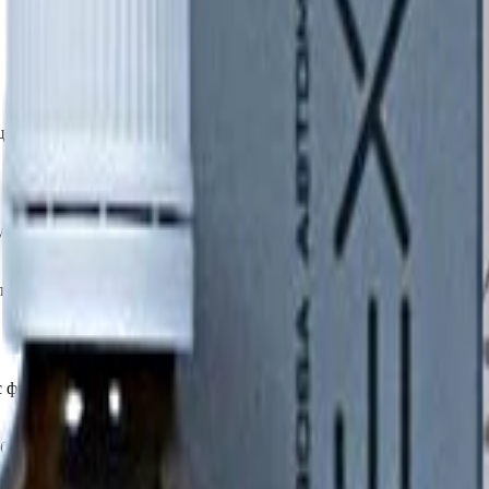
цев;
ю поверхность при температуре от +10 до +25 и влажности возд
слойной самостоятельной защиты, так и в качестве «ламинирующ
 c финишным обезжириванием профессиональным обезжиривате
аботы старайтесь не оставлять флакон открытым, попадание влаг
атора небольшими участками крест-накрест (сверху вниз, слева