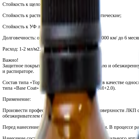
Стойкость к щелочам и кислотам: pH 1-14;
Стойкость к растворителям: алкановые, ароматические;
Стойкость к УФ лучам: 10-400 нм;
Долговечность: от 100 контактных моек/ от 40000 км/ до 6 меся
Расход: 1-2 мл/м2.
Важно!
Защитное покрытие наносится на чистую, сухую и обезжиренну
и распираторе.
Состав типа «Top Coat» может наноситься как в качестве одно
типа «Base Coat» ( KRYTEX 9H+, KRYTEX 9H+2.0).
Применение:
Произвести профессиональную подготовку поверхности ЛКП
обезжиривателем без содержания ПАВ).
Перед нанесением взболтайте флакон с составом. В процессе р
Нанесение состава производить с помощью специального апплик