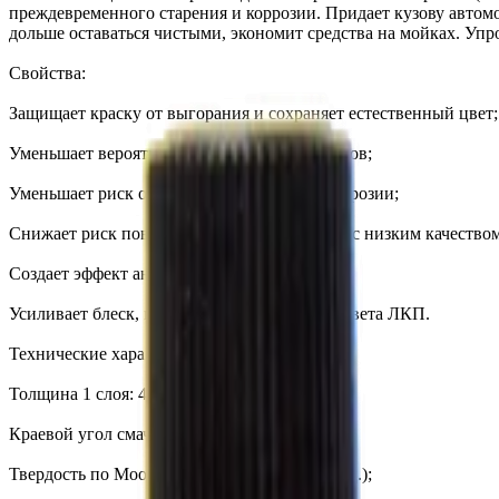
преждевременного старения и коррозии. Придает кузову автом
дольше оставаться чистыми, экономит средства на мойках. Уп
Свойства:
Защищает краску от выгорания и сохраняет естественный цвет;
Уменьшает вероятность возникновения сколов;
Уменьшает риск образования и развития коррозии;
Снижает риск повреждения ЛКП на мойках с низким качество
Создает эффект антиграффити (от 2 слоев);
Усиливает блеск, глубину и насыщенность цвета ЛКП.
Технические характеристики:
Толщина 1 слоя: 40-80 нм;
Краевой угол смачивания: 103 градуса;
Твердость по Моосу/Шору: 5/95 ед. (лак 87 ед.);