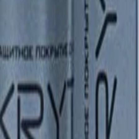
ие для ЛКП «жидкое стекло», 
ЛКП) автомобиля и пластиковых деталей прочностью 7H. Уменьш
обиля освежающий эффект, увеличивает глубину и насыщенность