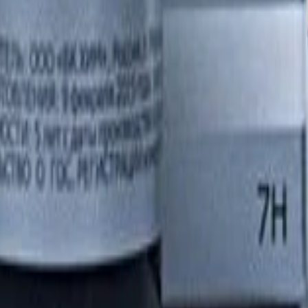
цев;
ю поверхность при температуре от +10 до +25 и влажности возд
слойной самостоятельной защиты, так и в качестве «ламинирующ
 c финишным обезжириванием профессиональным обезжиривате
аботы старайтесь не оставлять флакон открытым, попадание влаг
атора небольшими участками крест-накрест (сверху вниз, слева