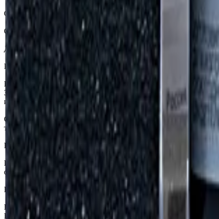
Стойкость к растворителям: алкановые, ароматические;
Стойкость к УФ лучам: 10-400 нм;
Долговечность: от 100 контактных моек/ от 40000 км/ до 6 меся
Расход: 1-2 мл/м2.
Важно!
Защитное покрытие наносится на чистую, сухую и обезжиренну
и распираторе.
Состав типа «Top Coat» может наноситься как в качестве одно
типа «Base Coat» ( KRYTEX 9H+, KRYTEX 9H+2.0).
Применение:
Произвести профессиональную подготовку поверхности ЛКП
обезжиривателем без содержания ПАВ).
Перед нанесением взболтайте флакон с составом. В процессе р
Нанесение состава производить с помощью специального апплик
Важно равномерно разнести состав по поверхности.