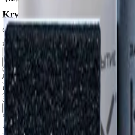
Krytex 7H+ - защитное покрыт
6 990 ₽
Нет в наличии
Количество:
Уточнить наличие
Доставка СДЭК
От 350₽ по России
Оригинал 100%
Сертифицированный товар
Описание
Характеристики
Жидкое стекло для кузова автомобиля Krytex 7H+
7H+ - это защитное покрытие для лакокрасочного покрытия (
преждевременного старения и коррозии. Придает кузову автом