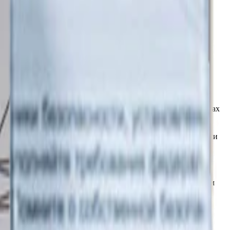
уха не выше 60%. Наносить состав рекомендуется в перчатках
его» верхнего слоя после многослойного покрытия составами
лем-активатором KRYTEX Degreaser (или любым спиртовым
и из воздуха может вызвать полимеризацию состава.
-направо). Рекомендуемая площадь нанесения - 40Х40 см.