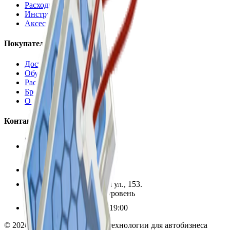
Расходные материалы
Инструменты
Аксессуары
Покупателям
Доставка и оплата
Обучение
Распродажа
Бренды
О компании
Контакты
+7 (495) 135-35-99
sales@insafe.ru
Москва, Люблинская ул., 153.
ТЦ «Люблю Молл», -1 уровень
Ежедневно 10:00 — 19:00
©
2026
InSafe.ru — Товары и технологии для автобизнеса