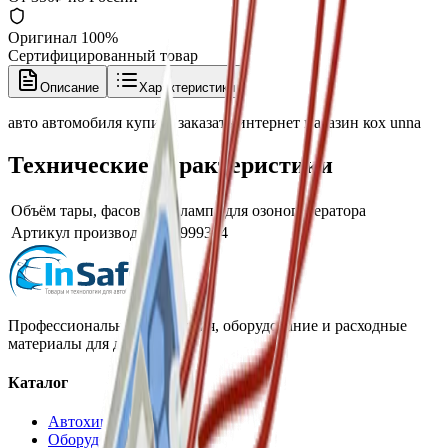
Оригинал 100%
Сертифицированный товар
Описание
Характеристики
авто автомобиля купить заказать интернет магазин кох unna
Технические характеристики
Объём тары, фасовка
лампа для озоногенератора
Артикул производителя
999334
Профессиональная автохимия, оборудование и расходные
материалы для детейлинга.
Каталог
Автохимия
Оборудование