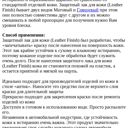
стандартной отделкой кожи. Защитный лак для кожи (Leather
Finish) бывает двух видов Матовый и
Глянцевый
при этом
они полностью совместимы друг с другом и их можно
смешивать в любой пропорции для получения нужно Вам
уровня блеска.
Способ применения:
Защитный лак для кожи (Leather Finish) был разработан, чтобы
«запечатывать» краску после нанесения на поверхность кожи.
Этот лак крайне устойчив к сухому и влажному истиранию,
поэтому кожаное изделие после обработки будет служить
очень долго. После нанесения защитного лака для кожи
(Leather Finish) кожа не становится похожей на пластик, а
остается приятной и мягкой на ощупь.
Идеально подходит для производителей изделий из кожи в
стиле «антик». Наносите это средство после верхнего слоя
краски для длительной защиты
Прекрасно подходит для закрепления краски после ремонта
изделий из кожи
Доступен в готовом к использованию виде. Просто распылите
его.
Незаменим в автомобильной индустрии, где устойчивость
кожи к истиранию очень важна. Этот продукт значительно
увеличивает срок службы кожаного салона автомобиля.