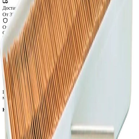
Доставка СДЭК
От 350₽ по России
Оригинал 100%
Сертифицированный товар
Описание
Лезвия для снятия излишков затвердевшего полимера (Delta,
США)
Профессиональная автохимия, оборудование и расходные
материалы для детейлинга.
Каталог
Автохимия
Оборудование
Расходные материалы
Инструменты