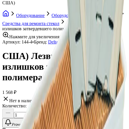
США)
Оборудование
Оборудование для ремонта стекол
Средства для ремонта стекол
США) Лезвия для снятия
излишков затвердевшего полимера (Delta
Нажмите для увеличения
Артикул:
144-4
•
Бренд:
Delta Kits
США) Лезвия для снятия
излишков затвердевшего
полимера (Delta
1 568 ₽
Нет в наличии
Количество:
Уточнить наличие