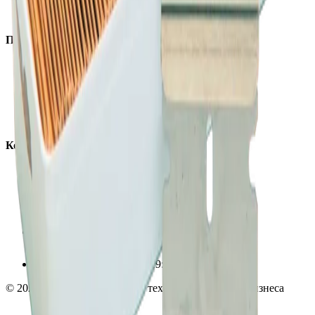
Аксессуары
Покупателям
Доставка и оплата
Обучение
Распродажа
Бренды
О компании
Контакты
+7 (495) 135-35-99
sales@insafe.ru
Москва, Люблинская ул., 153.
ТЦ «Люблю Молл», -1 уровень
Ежедневно 10:00 — 19:00
©
2026
InSafe.ru — Товары и технологии для автобизнеса