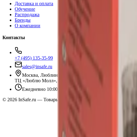
Доставка и оплата
Обучение
Распродажа
Бренды
О компании
Контакты
+7 (495) 135-35-99
sales@insafe.ru
Москва, Люблинская ул., 153.
ТЦ «Люблю Молл», -1 уровень
Ежедневно 10:00 — 19:00
©
2026
InSafe.ru — Товары и технологии для автобизнеса