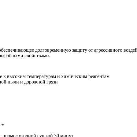
обеспечивающее долговременную защиту от агрессивного возде
рофобными свойствами.
е к высоким температурам и химическим реагентам
ной пыли и дорожной грязи
ем
 с промежуточной сушкой 30 минут