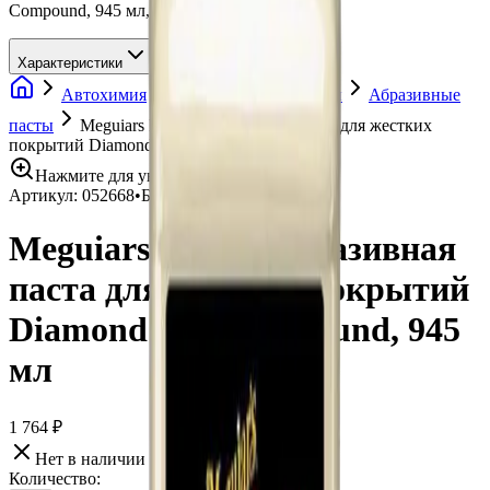
Compound, 945 мл, Meguiars
Характеристики
Автохимия
Полировальные пасты
Абразивные
пасты
Meguiars M8532 Абразивная паста для жестких
покрытий Diamond Cut Compound, 945 мл
Нажмите для увеличения
Артикул:
052668
•
Бренд:
Meguiars
Meguiars M8532 Абразивная
паста для жестких покрытий
Diamond Cut Compound, 945
мл
1 764 ₽
Нет в наличии
Количество: