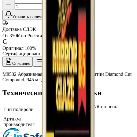
Уточнить наличие
Доставка СДЭК
От 350₽ по России
Оригинал 100%
Сертифицированный товар
Описание
Характеристики
M8532 Абразивная паста для жестких покрытий Diamond Cut
Compound, 945 мл, Meguiars
Технические характеристики
Абразивная (ВЫСОКАЯ степень
Тип полироли
абразивности)
Артикул
M8532
производителя