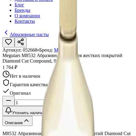
Блог
Бренды
О компании
Контакты
Абразивные пасты
Артикул:
052668
•
Бренд:
Meguiars
Meguiars M8532 Абразивная паста для жестких покрытий
Diamond Cut Compound, 945 мл
1 764 ₽
Нет в наличии
Гарантия качества
Оригинал
Уточнить наличие
Описание
M8532 Абразивная паста для жестких покрытий Diamond Cut