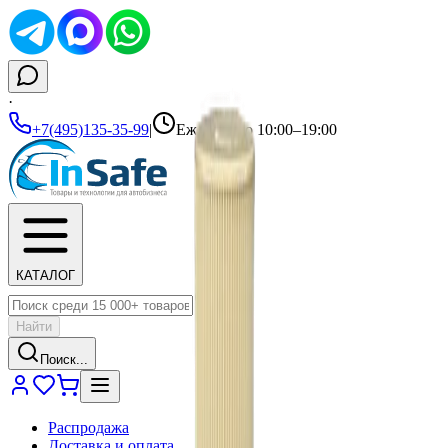
·
+7(495)135-35-99
|
Ежедневно 10:00–19:00
КАТАЛОГ
Найти
Поиск...
Распродажа
Доставка и оплата