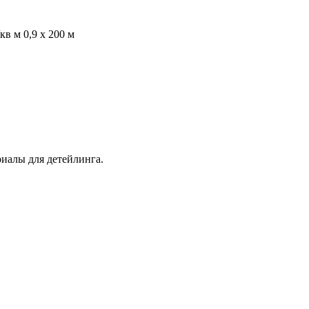
в м 0,9 х 200 м
иалы для детейлинга.