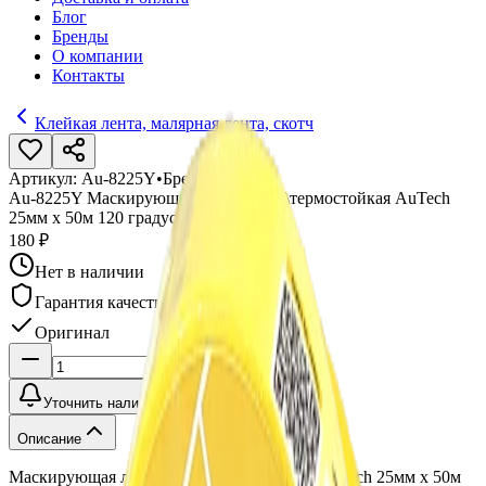
Блог
Бренды
О компании
Контакты
Клейкая лента, малярная лента, скотч
Артикул:
Au-8225Y
•
Бренд:
Autech
Au-8225Y Маскирующая лента влаго\термостойкая AuTech
25мм x 50м 120 градусов, жёлтая
180 ₽
Нет в наличии
Гарантия качества
Оригинал
Уточнить наличие
Описание
Маскирующая лента влаго\термостойкая AuTech 25мм x 50м