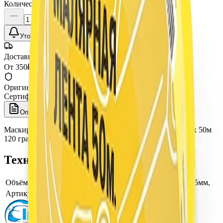
Количество:
Уточнить наличие
Доставка СДЭК
От 350₽ по России
Оригинал 100%
Сертифицированный товар
Описание
Характеристики
Маскирующая лента влаго\термостойкая AuTech 25мм x 50м
120 градусов, жёлтая, Au-8225Y
Технические характеристики
Объём тары, фасовка
Термостойкая, влагостойкая, 25мм,
Артикул производителя
Au-8225Y