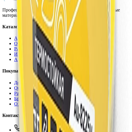
Профессиональная автохимия, оборудование и расходные
материалы для детейлинга.
Каталог
Автохимия
Оборудование
Расходные материалы
Инструменты
Аксессуары
Покупателям
Доставка и оплата
Обучение
Распродажа
Бренды
О компании
Контакты