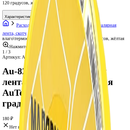
120 градусов, жёлтая, Au-8225Y
Характеристики
Расходные материалы
Клейкая лента, малярная
лента, скотч
Au-8225Y Маскирующая лента
влаго\термостойкая AuTech 25мм x 50м 120 градусов, жёлтая
Нажмите для увеличения
1
/
3
Артикул:
Au-8225Y
•
Бренд:
Autech
Au-8225Y Маскирующая
лента влаго\термостойкая
AuTech 25мм x 50м 120
градусов, жёлтая
180 ₽
Нет в наличии