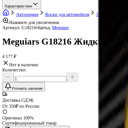
Характеристики
Автохимия
Воски для автомобиля
Защитные поли
Нажмите для увеличения
Артикул:
G18216
•
Бренд:
Meguiars
Meguiars G18216 Жидкий воск 
4 177 ₽
Нет в наличии
Количество:
Уточнить наличие
Доставка СДЭК
От 350₽ по России
Оригинал 100%
Сертифицированный товар