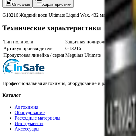
Описание
Характеристики
G18216 Жидкий воск Ultimate Liquid Wax, 432 мл, Meguiars
Технические характеристики
Тип полироли
Защитная полироль, силант, воск
Артикул производителя
G18216
Продуктовая линейка / серия
Meguiars Ultimate
Профессиональная автохимия, оборудование и расходные матер
Каталог
Автохимия
Оборудование
Расходные материалы
Инструменты
Аксессуары