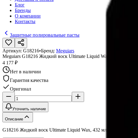
Блог
Бренды
О компании
Контакты
Защитные полировальные пасты
Артикул:
G18216
•
Бренд:
Meguiars
Meguiars G18216 Жидкий воск Ultimate Liquid Wax, 432 мл
4 177 ₽
Нет в наличии
Гарантия качества
Оригинал
Уточнить наличие
Описание
G18216 Жидкий воск Ultimate Liquid Wax, 432 мл, Meguiars