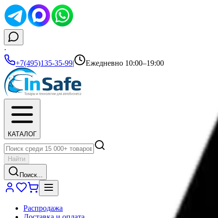
·
+7(495)135-35-99
|
Ежедневно 10:00–19:00
КАТАЛОГ
Найти
Поиск...
Распродажа
Доставка и оплата