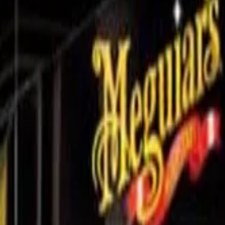
ровальные пасты
Meguiars G18216 Жидкий воск Ultimate Liqui
Ultimate Liquid Wax, 432 мл