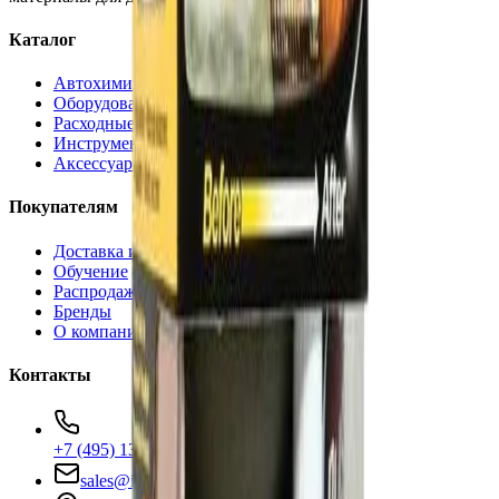
Каталог
Автохимия
Оборудование
Расходные материалы
Инструменты
Аксессуары
Покупателям
Доставка и оплата
Обучение
Распродажа
Бренды
О компании
Контакты
+7 (495) 135-35-99
sales@insafe.ru