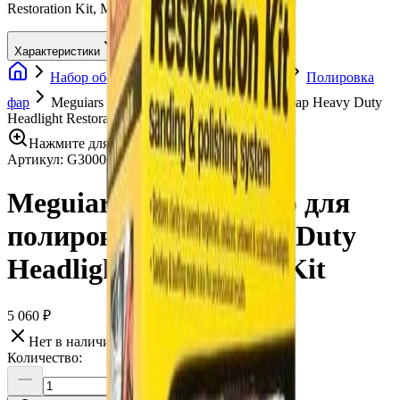
Restoration Kit, Meguiars
Характеристики
Набор оборудования - готовый бизнес
Полировка
фар
Meguiars G3000 Набор для полировки фар Heavy Duty
Headlight Restoration Kit
Нажмите для увеличения
Артикул:
G3000
•
Бренд:
Meguiars
Meguiars G3000 Набор для
полировки фар Heavy Duty
Headlight Restoration Kit
5 060 ₽
Нет в наличии
Количество: