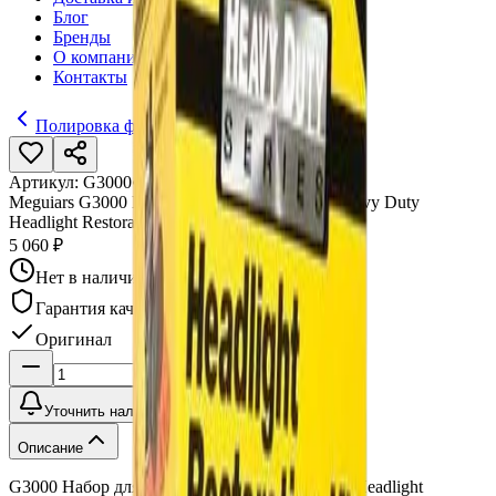
Блог
Бренды
О компании
Контакты
Полировка фар
Артикул:
G3000
•
Бренд:
Meguiars
Meguiars G3000 Набор для полировки фар Heavy Duty
Headlight Restoration Kit
5 060 ₽
Нет в наличии
Гарантия качества
Оригинал
Уточнить наличие
Описание
G3000 Набор для полировки фар Heavy Duty Headlight