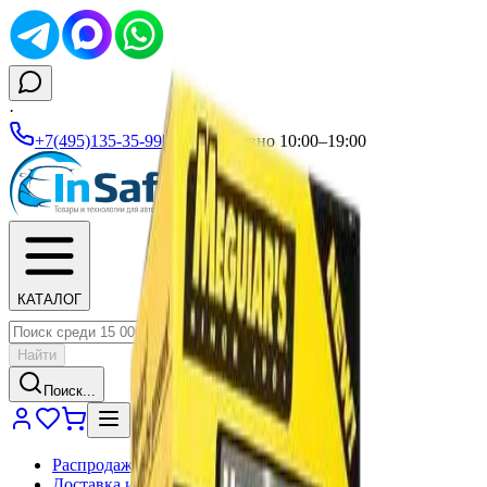
·
+7(495)135-35-99
|
Ежедневно 10:00–19:00
КАТАЛОГ
Найти
Поиск...
Распродажа
Доставка и оплата