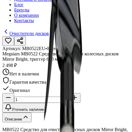
Блог
Бренды
О компании
Контакты
Очистители дисков
Артикул:
MB0522EU
•
Бренд:
Meguiars
Meguiars MB0522 Средство для очистки колесных дисков
Mirror Bright, триггер 650 мл
2 498 ₽
Нет в наличии
Гарантия качества
Оригинал
Уточнить наличие
Описание
MB0522 Средство для очистки колесных дисков Mirror Bright,