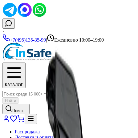
·
+7(495)135-35-99
|
Ежедневно 10:00–19:00
КАТАЛОГ
Найти
Поиск...
Распродажа
Доставка и оплата