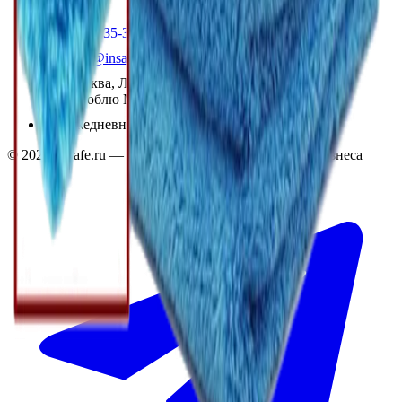
+7 (495) 135-35-99
sales@insafe.ru
Москва, Люблинская ул., 153.
ТЦ «Люблю Молл», -1 уровень
Ежедневно 10:00 — 19:00
©
2026
InSafe.ru — Товары и технологии для автобизнеса