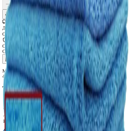
Уточнить наличие
Доставка СДЭК
От 350₽ по России
Оригинал 100%
Сертифицированный товар
Описание
Характеристики
Микрофибра бесшовная для полировки "Супер Плюш"синяя,
40х60 см, HT-EL1624UP, Hi-Tech
Технические характеристики
Плотность, г/м²
500
Обработка краёв
Без краев
Артикул производителя
HT-EL1624UP
Назначение микрофибры
Полировка кузова