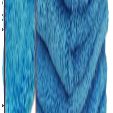
Профессиональная автохимия, оборудование и расходные
материалы для детейлинга.
Каталог
Автохимия
Оборудование
Расходные материалы
Инструменты
Аксессуары
Покупателям
Доставка и оплата
Обучение
Распродажа
Бренды
О компании
Контакты