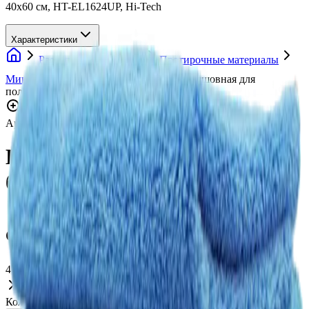
40х60 см, HT-EL1624UP, Hi-Tech
Характеристики
Расходные материалы
Протирочные материалы
Микрофибра
Hi-Tech Микрофибра бесшовная для
полировки "Супер Плюш"синяя, 40х60 см
Нажмите для увеличения
Артикул:
HT-EL1624UP
•
Бренд:
Hi-Tech
Hi-Tech Микрофибра
бесшовная для полировки
"Супер Плюш"синяя, 40х60
см
418 ₽
Нет в наличии
Количество: