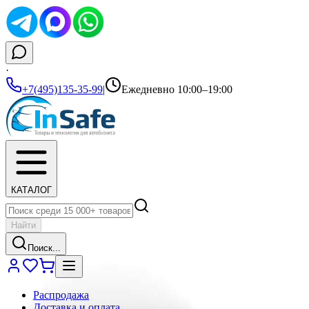
·
+7(495)135-35-99
|
Ежедневно 10:00–19:00
КАТАЛОГ
Найти
Поиск...
Распродажа
Доставка и оплата