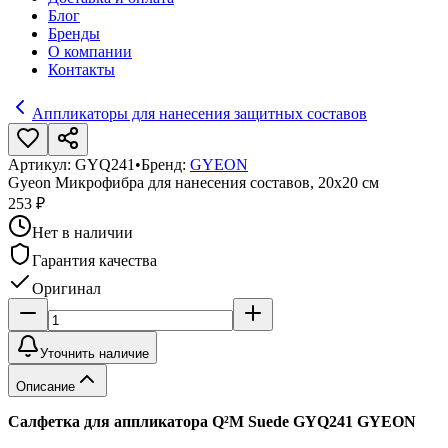
Блог
Бренды
О компании
Контакты
Аппликаторы для нанесения защитных составов
Артикул:
GYQ241
•
Бренд:
GYEON
Gyeon Микрофибра для нанесения составов, 20х20 см
253 ₽
Нет в наличии
Гарантия качества
Оригинал
Уточнить наличие
Описание
Салфетка для аппликатора Q²M Suede GYQ241 GYEON