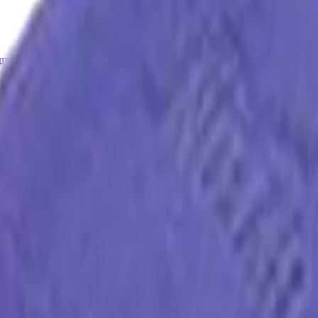
ащитных составов
Gyeon Микрофибра для нанесения составов,
ния составов, 20х20 см