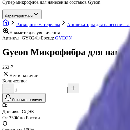
Супер-микрофиба для нанесения составов Gyeon
Характеристики
Расходные материалы
Аппликаторы для нанесения з
Нажмите для увеличения
Артикул:
GYQ241
•
Бренд:
GYEON
Gyeon Микрофибра для нанесе
253 ₽
Нет в наличии
Количество:
Уточнить наличие
Доставка СДЭК
От 350₽ по России
Оригинал 100%