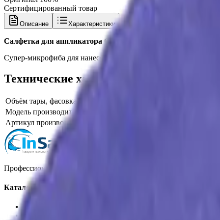
Сертифицированный товар
Описание
Характеристики
Салфетка для аппликатора Q²M Suede GYQ241 GYEON
Супер-микрофиба для нанесения составов Gyeon
Технические характеристики
Объём тары, фасовка
20x20
Модель производителя
Q2M Suede
Артикул производителя
GYQ241
Профессиональная автохимия, оборудование и расходные матер
Каталог
Автохимия
Оборудование