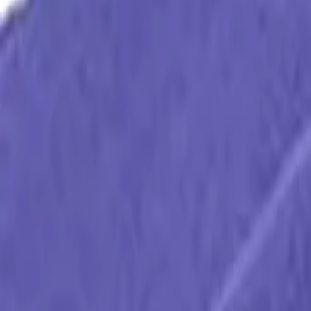
Расходные материалы
Инструменты
Аксессуары
Покупателям
Доставка и оплата
Обучение
Распродажа
Бренды
О компании
Контакты
+7 (495) 135-35-99
sales@insafe.ru
Москва, Люблинская ул., 153.
ТЦ «Люблю Молл», -1 уровень
Ежедневно 10:00 — 19:00
©
2026
InSafe.ru — Товары и технологии для автобизнеса