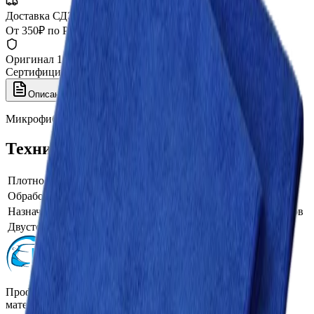
Доставка СДЭК
От 350₽ по России
Оригинал 100%
Сертифицированный товар
Описание
Характеристики
Микрофибровая салфетка 310 гр/кв.м, 35х40 см, CarPro
Технические характеристики
Плотность, г/м²
310
Обработка краёв
Оверлок
Назначение микрофибры
Располировка защитных составов
Двусторонняя микрофибра
Да
Профессиональная автохимия, оборудование и расходные
материалы для детейлинга.