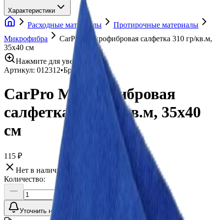
Характеристики
Расходные материалы
Протирочные материалы
Микрофибра
CarPro Микрофибровая салфетка 310 гр/кв.м,
35х40 см
Нажмите для увеличения
Артикул:
012312
•
Бренд:
CarPro
CarPro Микрофибровая
салфетка 310 гр/кв.м, 35х40
см
115 ₽
Нет в наличии
Количество:
Уточнить наличие