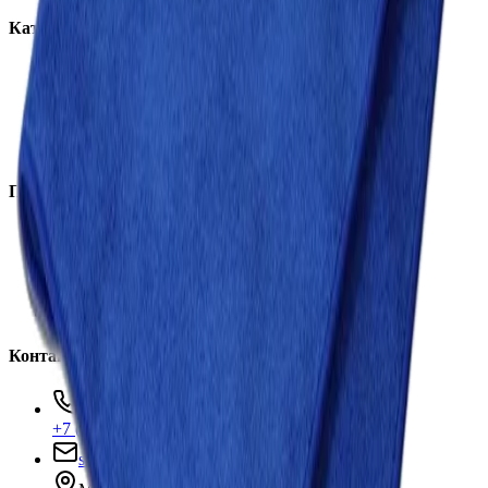
Каталог
Автохимия
Оборудование
Расходные материалы
Инструменты
Аксессуары
Покупателям
Доставка и оплата
Обучение
Распродажа
Бренды
О компании
Контакты
+7 (495) 135-35-99
sales@insafe.ru