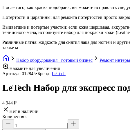
После того, как краска подобрана, вы можете исправлять сле
Потертости и царапины: для ремонта потертостей просто закрас
Выцветшие и потертые участки: если кожа шершавая, аккуратно
теннисного мяча, используйте набор для покраски кожи (Leather 
Различные пятна: жидкость для снятия лака для ногтей и друг
также м
Набор оборудования - готовый бизнес
Ремонт интерье
Нажмите для увеличения
Артикул:
012845
•
Бренд:
LeTech
LeTech Набор для экспресс по
4 944 ₽
Нет в наличии
Количество: