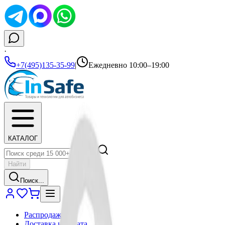
·
+7(495)135-35-99
|
Ежедневно 10:00–19:00
КАТАЛОГ
Найти
Поиск...
Распродажа
Доставка и оплата