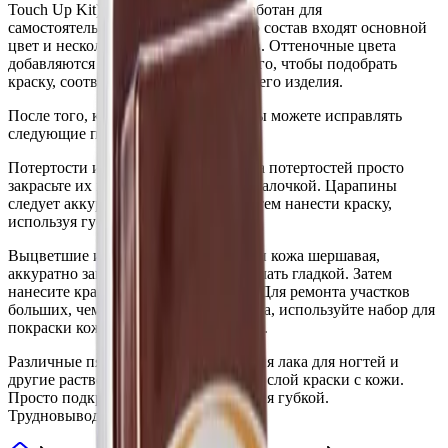
Touch Up Kit) был специально разработан для
самостоятельного применения, в его состав входят основной
цвет и несколько оттеночных цветов. Оттеночные цвета
добавляются в основной цвет для того, чтобы подобрать
краску, соответствующую цвету вашего изделия.
После того, как краска подобрана, вы можете исправлять
следующие повреждения:
Потертости и царапины: для ремонта потертостей просто
закрасьте их кисточкой или ватной палочкой. Царапины
следует аккуратно зашлифовать и затем нанести краску,
используя губку.
Выцветшие и потертые участки: если кожа шершавая,
аккуратно зашлифуйте её, чтобы сделать гладкой. Затем
нанесите краску и дайте высохнуть. Для ремонта участков
больших, чем размер теннисного мяча, используйте набор для
покраски кожи (Leather Colourant Kit).
Различные пятна: жидкость для снятия лака для ногтей и
другие растворители иногда удаляют слой краски с кожи.
Просто подкрасьте такие повреждения губкой.
Трудновыводимые пятна также м