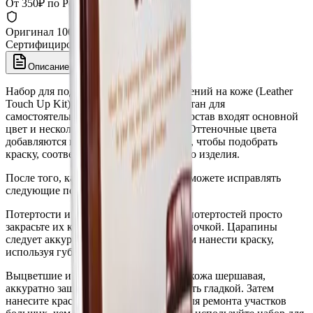
От 350₽ по России
Оригинал 100%
Сертифицированный товар
Описание
Набор для подкраски мелких повреждений на коже (Leather
Touch Up Kit) был специально разработан для
самостоятельного применения, в его состав входят основной
цвет и несколько оттеночных цветов. Оттеночные цвета
добавляются в основной цвет для того, чтобы подобрать
краску, соответствующую цвету вашего изделия.
После того, как краска подобрана, вы можете исправлять
следующие повреждения:
Потертости и царапины: для ремонта потертостей просто
закрасьте их кисточкой или ватной палочкой. Царапины
следует аккуратно зашлифовать и затем нанести краску,
используя губку.
Выцветшие и потертые участки: если кожа шершавая,
аккуратно зашлифуйте её, чтобы сделать гладкой. Затем
нанесите краску и дайте высохнуть. Для ремонта участков