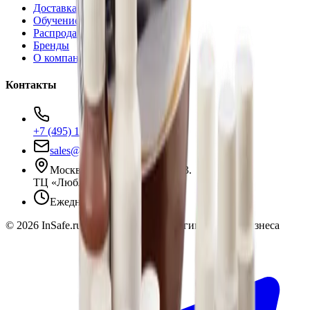
Доставка и оплата
Обучение
Распродажа
Бренды
О компании
Контакты
+7 (495) 135-35-99
sales@insafe.ru
Москва, Люблинская ул., 153.
ТЦ «Люблю Молл», -1 уровень
Ежедневно 10:00 — 19:00
©
2026
InSafe.ru — Товары и технологии для автобизнеса