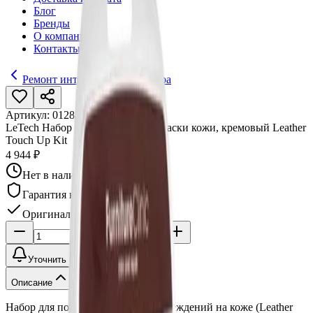
Блог
Бренды
О компании
Контакты
Ремонт интерьера и экстерьера
Артикул:
012847
•
Бренд:
LeTech
LeTech Набор для экспресс подкраски кожи, кремовый Leather
Touch Up Kit
4 944 ₽
Нет в наличии
Гарантия качества
Оригинал
Уточнить наличие
Описание
Набор для подкраски мелких повреждений на коже (Leather