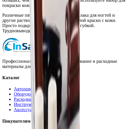
больших, чем размер теннисного мяча, используйте набор для
покраски кожи (Leather Colourant Kit).
Различные пятна: жидкость для снятия лака для ногтей и
другие растворители иногда удаляют слой краски с кожи.
Просто подкрасьте такие повреждения губкой.
Трудновыводимые пятна также м
Профессиональная автохимия, оборудование и расходные
материалы для детейлинга.
Каталог
Автохимия
Оборудование
Расходные материалы
Инструменты
Аксессуары
Покупателям