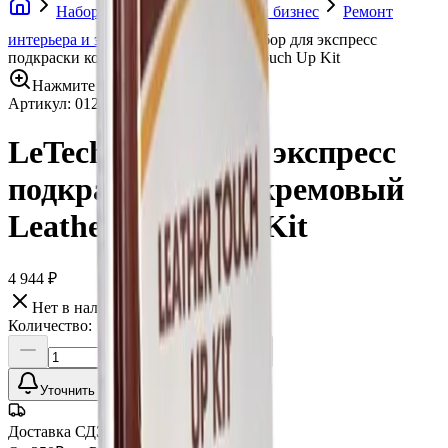
Набор оборудования - готовый бизнес
Ремонт
интерьера и экстерьера
LeTech Набор для экспресс
подкраски кожи, кремовый Leather Touch Up Kit
Нажмите для увеличения
Артикул:
012847
•
Бренд:
LeTech
LeTech Набор для экспресс
подкраски кожи, кремовый
Leather Touch Up Kit
4 944 ₽
Нет в наличии
Количество:
Уточнить наличие
Доставка СДЭК