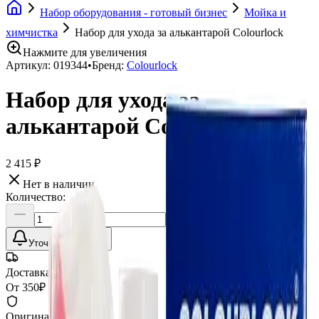
Набор оборудования - готовый бизнес
Мойка и
химчистка
Набор для ухода за алькантарой Colourlock
Нажмите для увеличения
Артикул:
019344
•
Бренд:
Colourlock
Набор для ухода за
алькантарой Colourlock
2 415 ₽
Нет в наличии
Количество:
Уточнить наличие
Доставка СДЭК
От 350₽ по России
Оригинал 100%