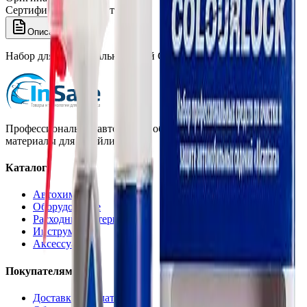
Сертифицированный товар
Описание
Набор для ухода за алькантарой Colourlock
Профессиональная автохимия, оборудование и расходные
материалы для детейлинга.
Каталог
Автохимия
Оборудование
Расходные материалы
Инструменты
Аксессуары
Покупателям
Доставка и оплата