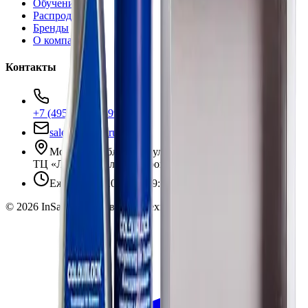
Обучение
Распродажа
Бренды
О компании
Контакты
+7 (495) 135-35-99
sales@insafe.ru
Москва, Люблинская ул., 153.
ТЦ «Люблю Молл», -1 уровень
Ежедневно 10:00 — 19:00
©
2026
InSafe.ru — Товары и технологии для автобизнеса