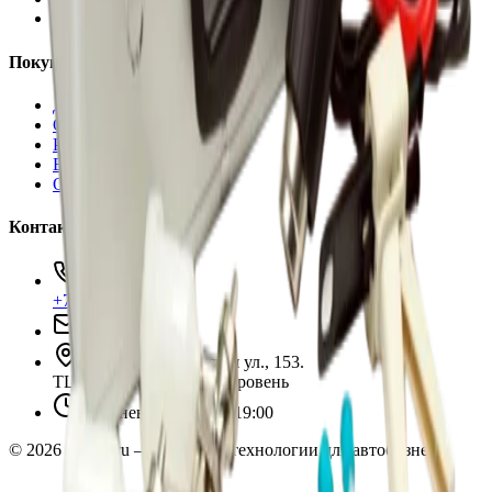
Аксессуары
Покупателям
Доставка и оплата
Обучение
Распродажа
Бренды
О компании
Контакты
+7 (495) 135-35-99
sales@insafe.ru
Москва, Люблинская ул., 153.
ТЦ «Люблю Молл», -1 уровень
Ежедневно 10:00 — 19:00
©
2026
InSafe.ru — Товары и технологии для автобизнеса