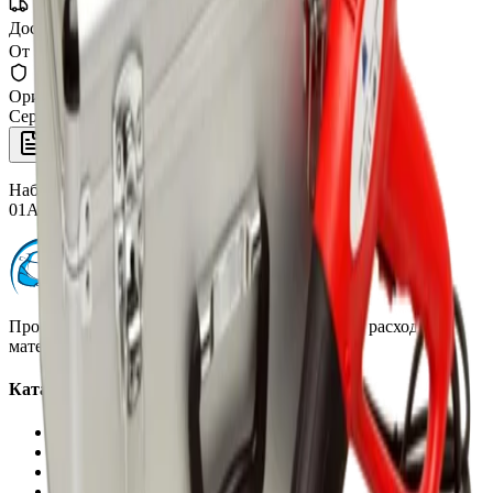
Доставка СДЭК
От 350₽ по России
Оригинал 100%
Сертифицированный товар
Описание
Набор для восстановления и ремонта кожи (аксессуары),
01AKITPEL2
Профессиональная автохимия, оборудование и расходные
материалы для детейлинга.
Каталог
Автохимия
Оборудование
Расходные материалы
Инструменты