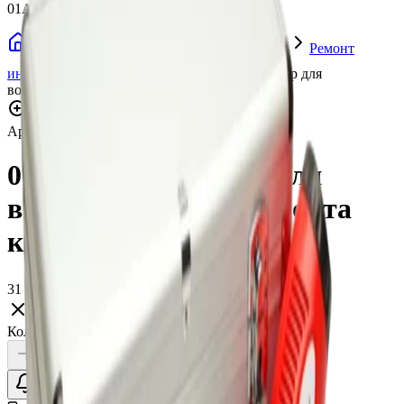
01AKITPEL2
Набор оборудования - готовый бизнес
Ремонт
интерьера и экстерьера
01AKITPEL2 Набор для
восстановления и ремонта кожи (аксессуары)
Нажмите для увеличения
Артикул:
005606
•
Бренд:
Allegrini
01AKITPEL2 Набор для
восстановления и ремонта
кожи (аксессуары)
31 859 ₽
Нет в наличии
Количество:
Уточнить наличие