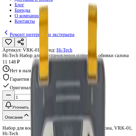
Блог
Бренды
О компании
Контакты
Ремонт интерьера и экстерьера
Артикул:
VRK-01
•
Бренд:
Hi-Tech
Hi-Tech Набор для восстановления и ремонта обивки салона
11 148 ₽
Нет в наличии
Гарантия качества
Оригинал
Уточнить наличие
Описание
Набор для восстановления и ремонта обивки салона, VRK-01,
Hi-Tech