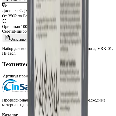
Доставка СДЭК
От 350₽ по России
Оригинал 100%
Сертифицированный товар
Описание
Характеристики
Набор для восстановления и ремонта обивки салона, VRK-01,
Hi-Tech
Технические характеристики
Артикул производителя
VRK-01
Профессиональная автохимия, оборудование и расходные
материалы для детейлинга.
Каталог