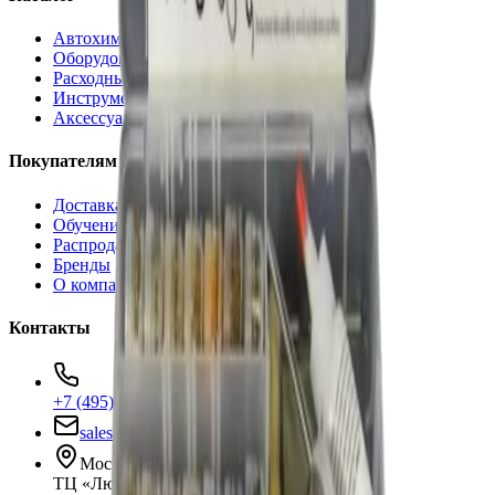
Автохимия
Оборудование
Расходные материалы
Инструменты
Аксессуары
Покупателям
Доставка и оплата
Обучение
Распродажа
Бренды
О компании
Контакты
+7 (495) 135-35-99
sales@insafe.ru
Москва, Люблинская ул., 153.
ТЦ «Люблю Молл», -1 уровень