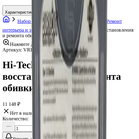
Характеристики
Набор оборудования - готовый бизнес
Ремонт
интерьера и экстерьера
Hi-Tech Набор для восстановления
и ремонта обивки салона
Нажмите для увеличения
Артикул:
VRK-01
•
Бренд:
Hi-Tech
Hi-Tech Набор для
восстановления и ремонта
обивки салона
11 148 ₽
Нет в наличии
Количество:
Уточнить наличие