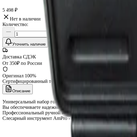
5 498 ₽
Нет в наличии
Количество:
Уточнить наличие
Доставка СДЭК
От 350₽ по России
Оригинал 100%
Сертифицированный товар
Описание
Универсальный набор головок и аксессуаров 1/2" T45470 AmPro
Вы обеспечиваете надежность работы автомобиля на длительно
Профессиональный ручной инструмент AmPro - изготовлен из 
Слесарный инструмент AmPro - качественный автоинструмент,