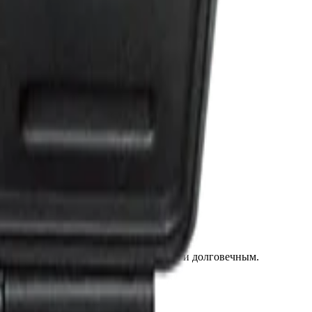
одане.
тием, что делает его особо прочным и долговечным.