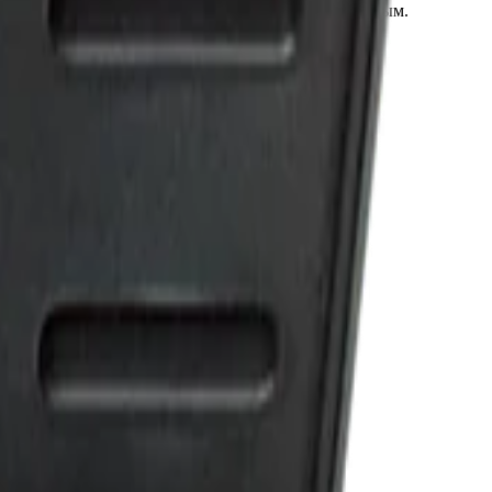
тием, что делает его особо прочным и долговечным.
уаров 1/2", 22 пред в чемодане 10-32 мм
 10-32 мм