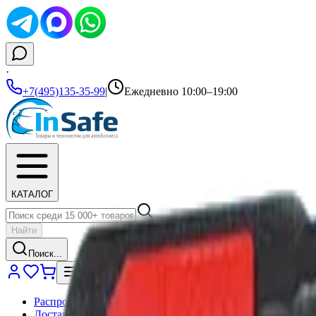
·
+7(495)135-35-99
|
Ежедневно 10:00–19:00
КАТАЛОГ
Найти
Поиск...
Распродажа
Доставка и оплата