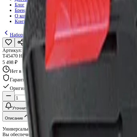
Блог
Бренды
О компании
Контакты
Наборы инструментов в чемодане
Артикул:
003167
•
Бренд:
AmPro
T45470 Набор головок и аксессуаров 1/2", 22 пред в чемодане 
5 498 ₽
Нет в наличии
Гарантия качества
Оригинал
Уточнить наличие
Описание
Универсальный набор головок и аксессуаров 1/2" T45470 AmPro
Вы обеспечиваете надежность работы автомобиля на длительно