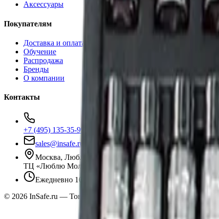
Аксессуары
Покупателям
Доставка и оплата
Обучение
Распродажа
Бренды
О компании
Контакты
+7 (495) 135-35-99
sales@insafe.ru
Москва, Люблинская ул., 153.
ТЦ «Люблю Молл», -1 уровень
Ежедневно 10:00 — 19:00
©
2026
InSafe.ru — Товары и технологии для автобизнеса