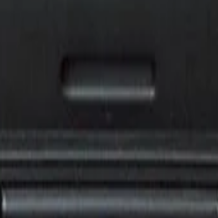
 Tools состоит из 22 предметов, находящихся в пластиковом чем
е время, используя данный автонабор.
высокопрочной хром-ванадиевой стали с антикоррозийным покры
 соответствующий уровню мировых стандартов по лучшей цене.