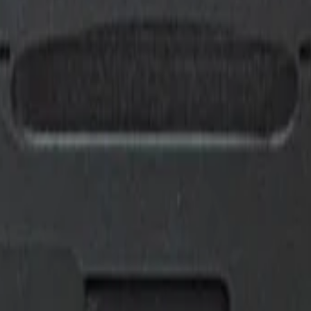
10-32 мм
 Tools состоит из 22 предметов, находящихся в пластиковом чем
е время, используя данный автонабор.