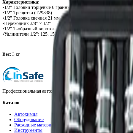
Характеристика:
•1/2" Головки торцевые 6 гранные: 10, 11, 12, 13, 14, 15, 16, 17, 1
•1/2" Трещотка (Т29838)
•1/2" Головка свечная 21 мм
•Переходник 3/8" × 1/2"
•1/2" Т-образный вороток
•Удлинители 1/2": 125, 150 мм
Вес
: 3 кг
Профессиональная автохимия, оборудование и расходные матер
Каталог
Автохимия
Оборудование
Расходные материалы
Инструменты