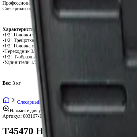
Профессиональный ручной инструмент AmPro - изготовлен из 
Слесарный инструмент AmPro - качественный автоинструмент,
Характеристика:
•1/2" Головки торцевые 6 гранные: 10, 11, 12, 13, 14, 15, 16, 17, 1
•1/2" Трещотка (Т29838)
•1/2" Головка свечная 21 мм
•Переходник 3/8" × 1/2"
•1/2" Т-образный вороток
•Удлинители 1/2": 125, 150 мм
Вес
: 3 кг
Слесарный инструмент
Наборы инструментов
Наб
Нажмите для увеличения
Артикул:
003167
•
Бренд:
AmPro
T45470 Набор головок и аксесс