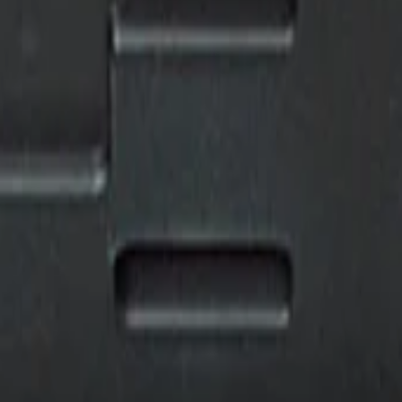
высокопрочной хром-ванадиевой стали с антикоррозийным покры
 соответствующий уровню мировых стандартов по лучшей цене.
8, 19, 21, 22, 24, 27, 30, 32 мм
оры инструментов в чемодане
T45470 Набор головок и аксесс
уаров 1/2", 22 пред в чемодане