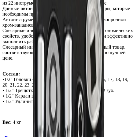
из 22 инструментов расположенных в ложементе.
Данный автонабор содержит головки и аксессуары, которые
необходимы при ремонте авто.
Автоинструменты AmPro изготовлены из высокопрочной
хром-ванадиевой стали.
Слесарные инструменты AmPro Tools за счет эргономических
свойств, удобства и прочности помогут быстро и эффективно
выполнить работу.
Слесарный инструмент AmPro Tools- качественный товар,
соответствующий уровню мировых стандартов по лучшей
цене.
Состав:
•1/2" Головки 6-гранные: 10, 11, 12, 13, 14, 15, 16, 17, 18, 19,
20, 21, 22, 23, 24, 27, 30, 32 мм
• 1/2" Трещотка изогнутая с быстрым сбросом 72 зуб.
• 1/2" Кардан шарнирный
• 1/2" Удлинители: 125, 250 мм
Вес:
4 кг