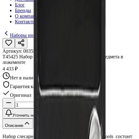
Блог
Бренды
О компании
Контакты
Наборы инструментов в ложементе
Артикул:
003550
•
Бренд:
AmPro
T45425 Набор головок и аксессуаров 1/2", 22 предмета в
ложементе
4 433 ₽
Нет в наличии
Гарантия качества
Оригинал
Уточнить наличие
Описание
Набор слесарного инструмента T45425 AmPro Tools состоит