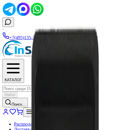
·
+7(495)135-35-99
|
Ежедневно 10:00–19:00
КАТАЛОГ
Найти
Поиск...
Распродажа
Доставка и оплата