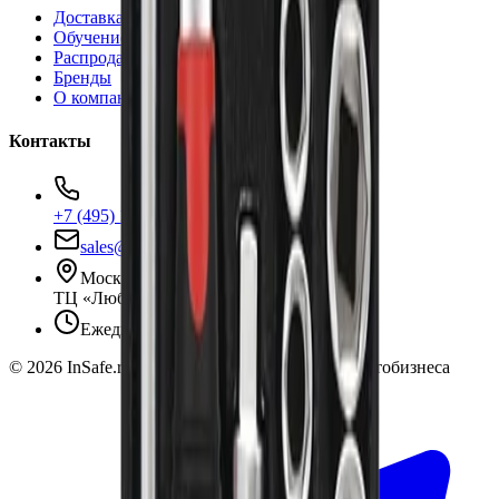
Доставка и оплата
Обучение
Распродажа
Бренды
О компании
Контакты
+7 (495) 135-35-99
sales@insafe.ru
Москва, Люблинская ул., 153.
ТЦ «Люблю Молл», -1 уровень
Ежедневно 10:00 — 19:00
©
2026
InSafe.ru — Товары и технологии для автобизнеса