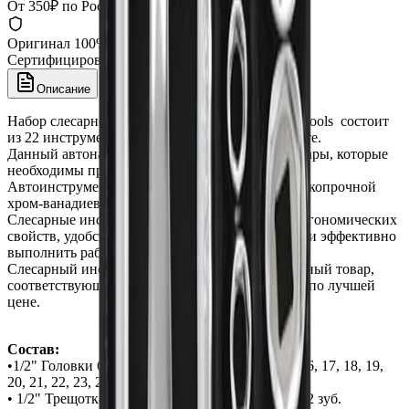
От 350₽ по России
Оригинал 100%
Сертифицированный товар
Описание
Набор слесарного инструмента T45425 AmPro Tools состоит
из 22 инструментов расположенных в ложементе.
Данный автонабор содержит головки и аксессуары, которые
необходимы при ремонте авто.
Автоинструменты AmPro изготовлены из высокопрочной
хром-ванадиевой стали.
Слесарные инструменты AmPro Tools за счет эргономических
свойств, удобства и прочности помогут быстро и эффективно
выполнить работу.
Слесарный инструмент AmPro Tools- качественный товар,
соответствующий уровню мировых стандартов по лучшей
цене.
Состав:
•1/2" Головки 6-гранные: 10, 11, 12, 13, 14, 15, 16, 17, 18, 19,
20, 21, 22, 23, 24, 27, 30, 32 мм
• 1/2" Трещотка изогнутая с быстрым сбросом 72 зуб.