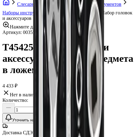
Слесарный инструмент
Наборы инструментов
Наборы инструментов в ложементе
T45425 Набор головок
и аксессуаров 1/2", 22 предмета в ложементе
Нажмите для увеличения
Артикул:
003550
•
Бренд:
AmPro
T45425 Набор головок и
аксессуаров 1/2", 22 предмета
в ложементе
4 433 ₽
Нет в наличии
Количество:
Уточнить наличие
Доставка СДЭК