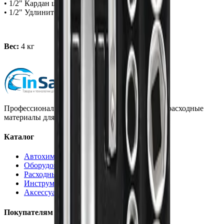
• 1/2" Кардан шарнирный
• 1/2" Удлинители: 125, 250 мм
Вес:
4 кг
Профессиональная автохимия, оборудование и расходные
материалы для детейлинга.
Каталог
Автохимия
Оборудование
Расходные материалы
Инструменты
Аксессуары
Покупателям