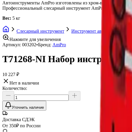
Автоинструменты AmPro изготовлены из хром-ванадиевой стал
Профессиональный слесарный инструмент AmPro Tools - качес
Вес:
5 кг
Слесарный инструмент
Инструмент автоэлектрика
Нажмите для увеличения
Артикул:
003202
•
Бренд:
AmPro
T71268-NI Набор инструмента
10 227 ₽
Нет в наличии
Количество:
Уточнить наличие
Доставка СДЭК
От 350₽ по России