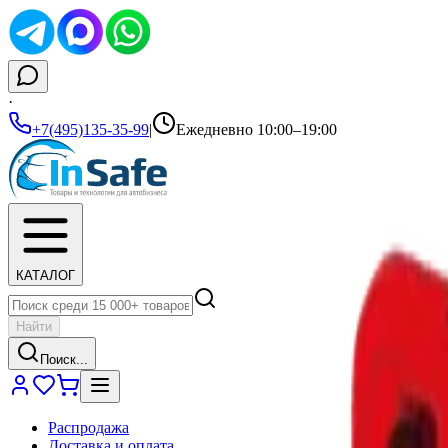
·
+7(495)135-35-99
|
Ежедневно 10:00–19:00
КАТАЛОГ
Найти
Поиск...
Распродажа
Доставка и оплата