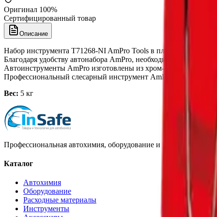
Оригинал 100%
Сертифицированный товар
Описание
Набор инструмента T71268-NI AmPro Tools в пластиковом кейс
Благодаря удобству автонабора AmPro, необходимые для работы
Автоинструменты AmPro изготовлены из хром-ванадиевой стал
Профессиональный слесарный инструмент AmPro Tools - качес
Вес:
5 кг
Профессиональная автохимия, оборудование и расходные матер
Каталог
Автохимия
Оборудование
Расходные материалы
Инструменты