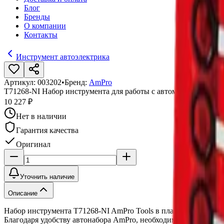
Блог
Бренды
О компании
Контакты
Инструмент автоэлектрика
Артикул:
003202
•
Бренд:
AmPro
T71268-NI Набор инструмента для работы с автомагнитолой
10 227 ₽
Нет в наличии
Гарантия качества
Оригинал
Уточнить наличие
Описание
Набор инструмента T71268-NI AmPro Tools в пластиковом кейс
Благодаря удобству автонабора AmPro, необходимые для работы