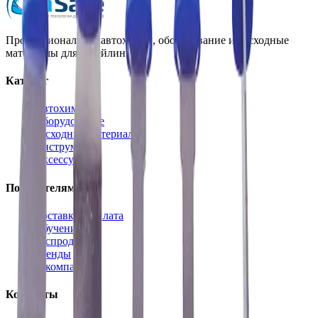
Профессиональная автохимия, оборудование и расходные
материалы для детейлинга.
Каталог
Автохимия
Оборудование
Расходные материалы
Инструменты
Аксессуары
Покупателям
Доставка и оплата
Обучение
Распродажа
Бренды
О компании
Контакты