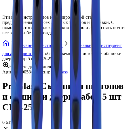
Эти пять инструментов из полированной стали
предназначены для всех дверных зажимов и обшивки. С
помощью этого комплекта можно быстро и легко снять почти
все зажимы без повреждения.
Слесарный инструмент
Специальный инструмент
для автосервиса
ProGlass Съемники пистонов и обшивки
двери набор 5 шт CES-250
Нажмите для увеличения
Артикул:
005844
•
Бренд:
ProGlass
ProGlass Съемники пистонов
и обшивки двери набор 5 шт
CES-250
6 619 ₽