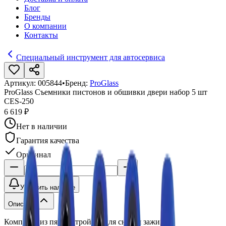
Блог
Бренды
О компании
Контакты
Специальный инструмент для автосервиса
Артикул:
005844
•
Бренд:
ProGlass
ProGlass Съемники пистонов и обшивки двери набор 5 шт
CES-250
6 619 ₽
Нет в наличии
Гарантия качества
Оригинал
Уточнить наличие
Описание
Комплект из пяти устройств для снятия зажимов.