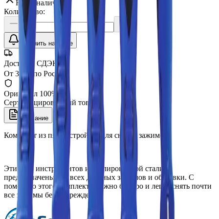
Нет в наличии
Количество:
Уточнить наличие
Доставка СДЭК
От 350₽ по России
Оригинал 100%
Сертифицированный товар
Описание
Комплект из пяти устройств для снятия зажимов.
Эти пять инструментов из полированной стали
предназначены для всех дверных зажимов и обшивки. С
помощью этого комплекта можно быстро и легко снять почти
все зажимы без повреждения.