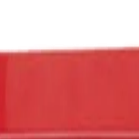
 предметов - профессиональный автонабор высокого качества.
арно-монтажных работ с механическим приводом ударного дей
анадиевой стали с антикоррозийным покрытием, которая делае
нт, соответствующий уровню мировых стандартов по лучшей це