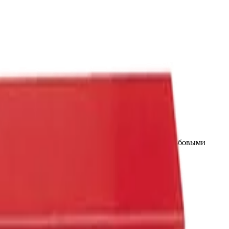
ствия высоконагруженными или осложненными резьбовыми
т их особо прочными и долговечными.
не.