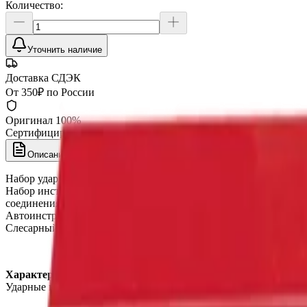
Количество:
Уточнить наличие
Доставка СДЭК
От 350₽ по России
Оригинал 100%
Сертифицированный товар
Описание
Набор ударных головок 3/4"A5621 AmPro Tools, состоящий из 8
Набор инструментов AmPro применяется для проведения слес
соединениями.
Автоинструменты AmPro изготовлены из высокопрочной хром-в
Слесарный инструмент AmPro - качественный ручной инструме
Характеристика:
Ударные головки 3/4": 26, 27, 29, 30, 32, 35, 36, 38 мм