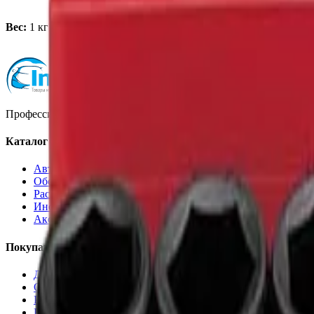
Вес:
1 кг
Профессиональная автохимия, оборудование и расходные матер
Каталог
Автохимия
Оборудование
Расходные материалы
Инструменты
Аксессуары
Покупателям
Доставка и оплата
Обучение
Распродажа
Бренды