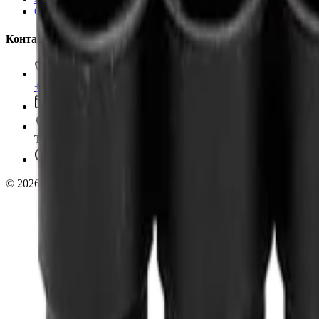
О компании
Контакты
+7 (495) 135-35-99
sales@insafe.ru
Москва, Люблинская ул., 153.
ТЦ «Люблю Молл», -1 уровень
Ежедневно 10:00 — 19:00
©
2026
InSafe.ru — Товары и технологии для автобизнеса