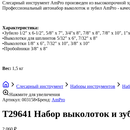
Слесарный инструмент AmPro произведен из высокопрочной хр
Профессиональный автонабор выколоток и зубил AmPro - каче
Характеристика:
•Зубило 1/2" х 6-1/2", 5/8" х 7", 3/4"х 8", 7/8" х 8", 7/8" х 10", 1"
•Выколотки для шплинтов 5/32" х 6", 7/32" х 8"
•Выколотки 1/8" х 6", 7/32" х 10", 3/8" х 10"
•Пробойники 3/8" х 8"
Вес:
1,5 кг
Слесарный инструмент
Наборы инструментов
Наб
Нажмите для увеличения
Артикул:
003158
•
Бренд:
AmPro
T29641 Набор выколоток и зуб
2 060 ₽