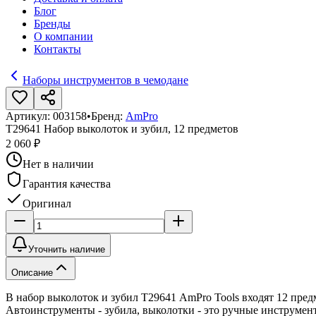
Блог
Бренды
О компании
Контакты
Наборы инструментов в чемодане
Артикул:
003158
•
Бренд:
AmPro
T29641 Набор выколоток и зубил, 12 предметов
2 060 ₽
Нет в наличии
Гарантия качества
Оригинал
Уточнить наличие
Описание
В набор выколоток и зубил Т29641 AmPro Tools входят 12 пред
Автоинструменты - зубила, выколотки - это ручные инструмен