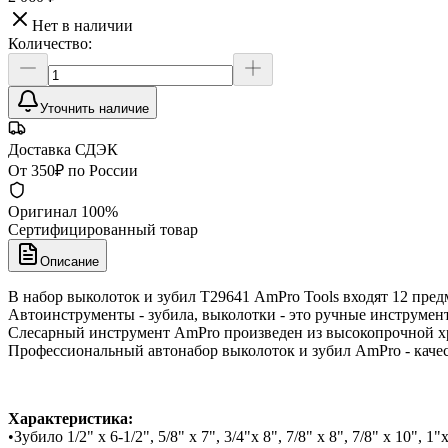
Нет в наличии
Количество:
Уточнить наличие
Доставка СДЭК
От 350₽ по России
Оригинал 100%
Сертифицированный товар
Описание
В набор выколоток и зубил Т29641 AmPro Tools входят 12 пред
Автоинструменты - зубила, выколотки - это ручные инструмен
Слесарный инструмент AmPro произведен из высокопрочной хр
Профессиональный автонабор выколоток и зубил AmPro - каче
Характеристика:
•Зубило 1/2" х 6-1/2", 5/8" х 7", 3/4"х 8", 7/8" х 8", 7/8" х 10", 1"