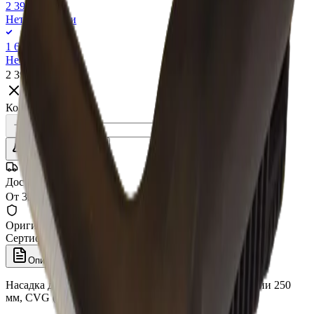
2 398 ₽
Нет в наличии
1 640 ₽
Нет в наличии
2 398 ₽
Нет в наличии
Количество:
Уточнить наличие
Доставка СДЭК
От 350₽ по России
Оригинал 100%
Сертифицированный товар
Описание
Характеристики
Насадка для чистки стекол, для подачи пара/аспирации 250
мм, CVG (RIP5025), Bieffe