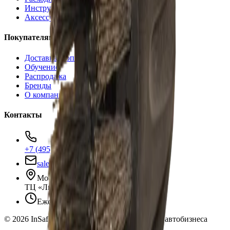
Инструменты
Аксессуары
Покупателям
Доставка и оплата
Обучение
Распродажа
Бренды
О компании
Контакты
+7 (495) 135-35-99
sales@insafe.ru
Москва, Люблинская ул., 153.
ТЦ «Люблю Молл», -1 уровень
Ежедневно 10:00 — 19:00
©
2026
InSafe.ru — Товары и технологии для автобизнеса