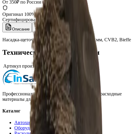
От 350₽ по России
Оригинал 100%
Сертифицированный товар
Описание
Характеристики
Насадка-щеточка из стали для CVA, диам. 20 мм, CVB2, Bieffe
Технические характеристики
Артикул производителя
CVB2
Профессиональная автохимия, оборудование и расходные
материалы для детейлинга.
Каталог
Автохимия
Оборудование
Расходные материалы