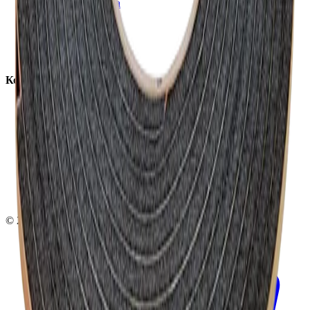
Доставка и оплата
Обучение
Распродажа
Бренды
О компании
Контакты
+7 (495) 135-35-99
sales@insafe.ru
Москва, Люблинская ул., 153.
ТЦ «Люблю Молл», -1 уровень
Ежедневно 10:00 — 19:00
©
2026
InSafe.ru — Товары и технологии для автобизнеса