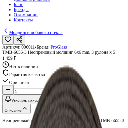
Блог
Бренды
О компании
Контакты
Молдинги лобового стекла
Артикул:
006011
•
Бренд:
ProGlass
TMB-6655-3 Неопреновый молдинг 6x6 mm, 3 рулона х 5
1 459 ₽
Нет в наличии
Гарантия качества
Оригинал
Уточнить наличие
Описание
Неопреновый молдинг 6x6 mm, 3 рулона х 5,5 m, TMB-6655-3