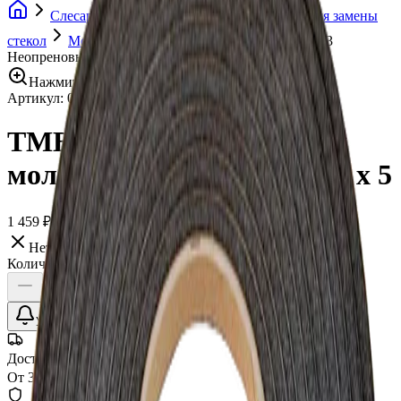
Слесарный инструмент
Оборудование для замены
стекол
Молдинги лобового стекла
TMB-6655-3
Неопреновый молдинг 6x6 mm, 3 рулона х 5
Нажмите для увеличения
Артикул:
006011
•
Бренд:
ProGlass
TMB-6655-3 Неопреновый
молдинг 6x6 mm, 3 рулона х 5
1 459 ₽
Нет в наличии
Количество:
Уточнить наличие
Доставка СДЭК
От 350₽ по России