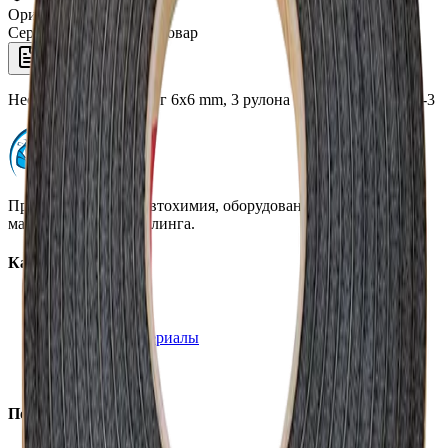
Оригинал 100%
Сертифицированный товар
Описание
Неопреновый молдинг 6x6 mm, 3 рулона х 5,5 m, TMB-6655-3
Профессиональная автохимия, оборудование и расходные
материалы для детейлинга.
Каталог
Автохимия
Оборудование
Расходные материалы
Инструменты
Аксессуары
Покупателям