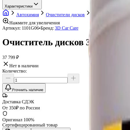
Характеристики
Автохимия
Очистители дисков
Очиститель дисков 
Нажмите для увеличения
Артикул:
1101G06
•
Бренд:
3D Car Care
Очиститель дисков 3D Super W
37 799 ₽
Нет в наличии
Количество:
Уточнить наличие
Доставка СДЭК
От 350₽ по России
Оригинал 100%
Сертифицированный товар