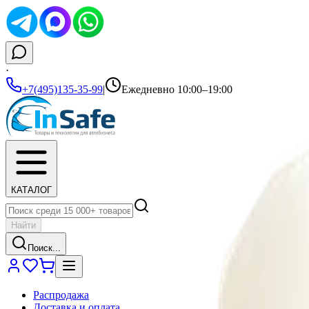
·
+7(495)135-35-99
|
Ежедневно 10:00–19:00
КАТАЛОГ
Найти
Поиск...
Распродажа
Доставка и оплата