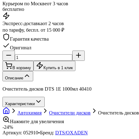
Курьером по Москве
от 3 часов
бесплатно
Экспресс-доставка
от 2 часов
по тарифу, беспл. от 15 000 ₽
Гарантия качества
Оригинал
В корзину
Купить в 1 клик
Описание
Очиститель дисков DTS 1E 1000мл 40410
Характеристики
Автохимия
Очистители дисков
Очиститель дисков 
Нажмите для увеличения
-
24
%
Артикул:
052910
•
Бренд:
DTS/OXADEN