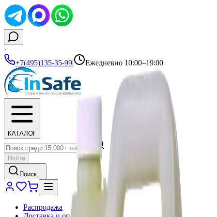
·
+7(495)135-35-99
|
Ежедневно 10:00–19:00
КАТАЛОГ
Найти
Поиск...
Распродажа
Доставка и оплата