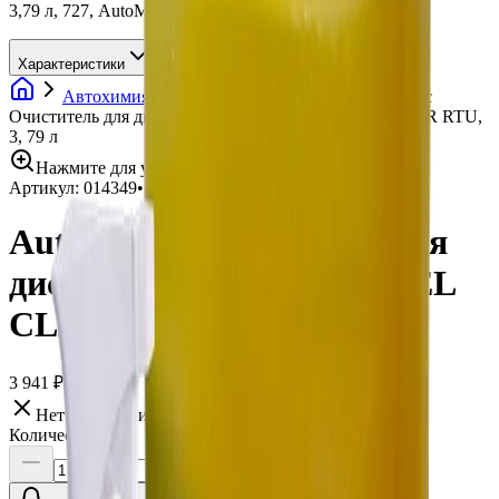
3,79 л, 727, AutoMagic
Характеристики
Автохимия
Очистители дисков
AutoMagic
Очиститель для дисков XP CITRUS WHEEL CLEANER RTU,
3, 79 л
Нажмите для увеличения
Артикул:
014349
•
Бренд:
AutoMagic
AutoMagic Очиститель для
дисков XP CITRUS WHEEL
CLEANER RTU, 3, 79 л
3 941 ₽
Нет в наличии
Количество: