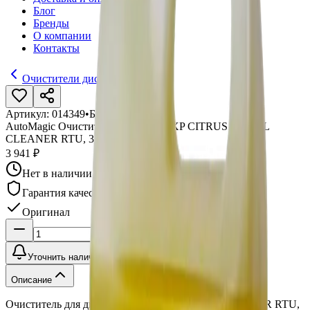
Блог
Бренды
О компании
Контакты
Очистители дисков
Артикул:
014349
•
Бренд:
AutoMagic
AutoMagic Очиститель для дисков XP CITRUS WHEEL
CLEANER RTU, 3, 79 л
3 941 ₽
Нет в наличии
Гарантия качества
Оригинал
Уточнить наличие
Описание
Очиститель для дисков XP CITRUS WHEEL CLEANER RTU,