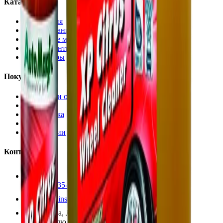
Каталог
Автохимия
Оборудование
Расходные материалы
Инструменты
Аксессуары
Покупателям
Доставка и оплата
Обучение
Распродажа
Бренды
О компании
Контакты
+7 (495) 135-35-99
sales@insafe.ru
Москва, Люблинская ул., 153.
ТЦ «Люблю Молл», -1 уровень