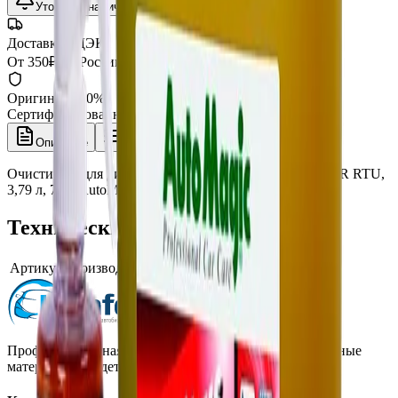
Уточнить наличие
Доставка СДЭК
От 350₽ по России
Оригинал 100%
Сертифицированный товар
Описание
Характеристики
Очиститель для дисков XP CITRUS WHEEL CLEANER RTU,
3,79 л, 727, AutoMagic
Технические характеристики
Артикул производителя
727
Профессиональная автохимия, оборудование и расходные
материалы для детейлинга.