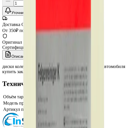
Уточнить наличие
Доставка СДЭК
От 350₽ по России
Оригинал 100%
Сертифицированный товар
Описание
Характеристики
диски колес wheel химия автохимия средство авто автомобиля
купить заказать интернет магазин кох unna
Технические характеристики
Объём тары, фасовка
12 кг
Модель производителя
FELGENREINIGER-K
Артикул производителя
6012