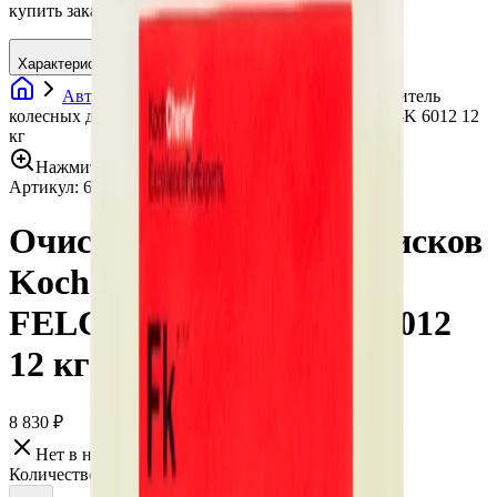
купить заказать интернет магазин кох unna
Характеристики
Автохимия
Очистители дисков
Очиститель
колесных дисков Koch Chemie FELGENREINIGER-K 6012 12
кг
Нажмите для увеличения
Артикул:
6012
•
Бренд:
Koch Chemie
Очиститель колесных дисков
Koch Chemie
FELGENREINIGER-K 6012
12 кг
8 830 ₽
Нет в наличии
Количество: