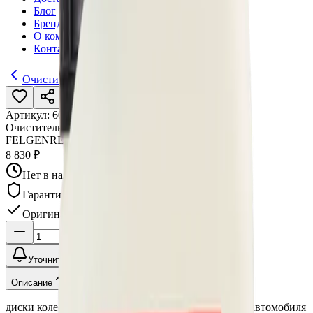
Блог
Бренды
О компании
Контакты
Очистители дисков
Артикул:
6012
•
Бренд:
Koch Chemie
Очиститель колесных дисков Koch Chemie
FELGENREINIGER-K 6012 12 кг
8 830 ₽
Нет в наличии
Гарантия качества
Оригинал
Уточнить наличие
Описание
диски колес wheel химия автохимия средство авто автомобиля