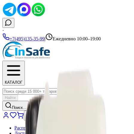
·
+7(495)135-35-99
|
Ежедневно 10:00–19:00
КАТАЛОГ
Найти
Поиск...
Распродажа
Доставка и оплата