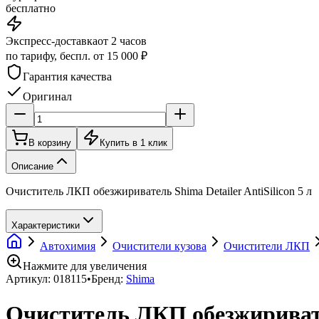
бесплатно
Экспресс-доставка
от 2 часов
по тарифу, беспл. от 15 000 ₽
Гарантия качества
Оригинал
В корзину
Купить в 1 клик
Описание
Очиститель ЛКП обезжириватель Shima Detailer AntiSilicon 5 л
Характеристики
Автохимия
Очистители кузова
Очистители ЛКП
Нажмите для увеличения
Артикул:
018115
•
Бренд:
Shima
Очиститель ЛКП обезжиривател