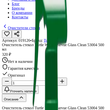
Блог
Бренды
О компании
Контакты
Очистители стекол
Артикул:
019126
•
Бренд:
Turtle Wax
Очиститель стекол Turtle Wax Clearvue Glass Clean 53004 500
мл
320 ₽
Нет в наличии
Гарантия качества
Оригинал
Уточнить наличие
Описание
Очиститель стекол Turtle Wax Clearvue Glass Clean 53004 500