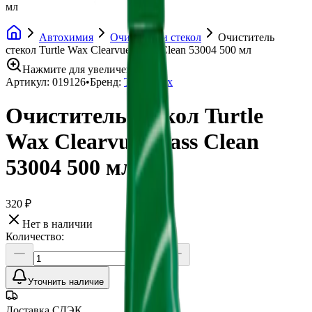
мл
Автохимия
Очистители стекол
Очиститель
стекол Turtle Wax Clearvue Glass Clean 53004 500 мл
Нажмите для увеличения
Артикул:
019126
•
Бренд:
Turtle Wax
Очиститель стекол Turtle
Wax Clearvue Glass Clean
53004 500 мл
320 ₽
Нет в наличии
Количество:
Уточнить наличие
Доставка СДЭК