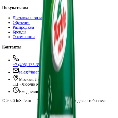
Покупателям
Доставка и оплата
Обучение
Распродажа
Бренды
О компании
Контакты
+7 (495) 135-35-99
sales@insafe.ru
Москва, Люблинская ул., 153.
ТЦ «Люблю Молл», -1 уровень
Ежедневно 10:00 — 19:00
©
2026
InSafe.ru — Товары и технологии для автобизнеса