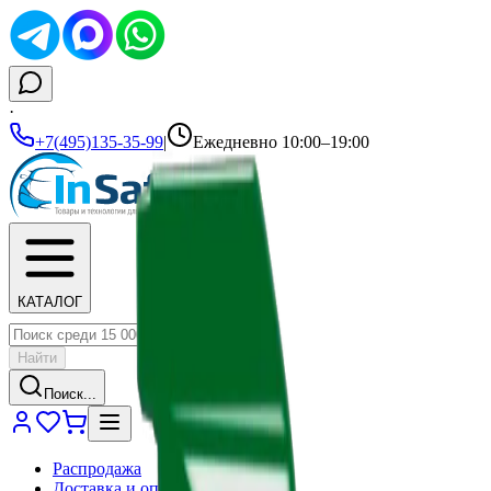
·
+7(495)135-35-99
|
Ежедневно 10:00–19:00
КАТАЛОГ
Найти
Поиск...
Распродажа
Доставка и оплата