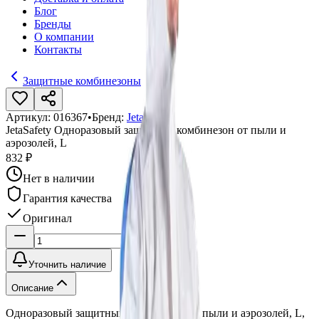
Блог
Бренды
О компании
Контакты
Защитные комбинезоны
Артикул:
016367
•
Бренд:
Jeta Pro
JetaSafety Одноразовый защитный комбинезон от пыли и
аэрозолей, L
832 ₽
Нет в наличии
Гарантия качества
Оригинал
Уточнить наличие
Описание
Одноразовый защитный комбинезон от пыли и аэрозолей, L,