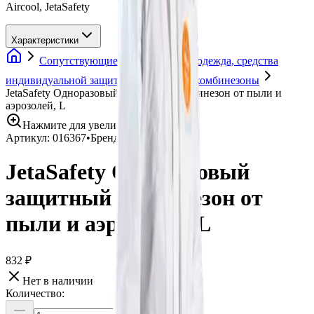
Aircool, JetaSafety
Характеристики
Сопутствующие товары
Спецодежда, средства
индивидуальной защиты
Защитные комбинезоны
JetaSafety Одноразовый защитный комбинезон от пыли и
аэрозолей, L
Нажмите для увеличения
Артикул:
016367
•
Бренд:
Jeta Pro
JetaSafety Одноразовый
защитный комбинезон от
пыли и аэрозолей, L
832 ₽
Нет в наличии
Количество: