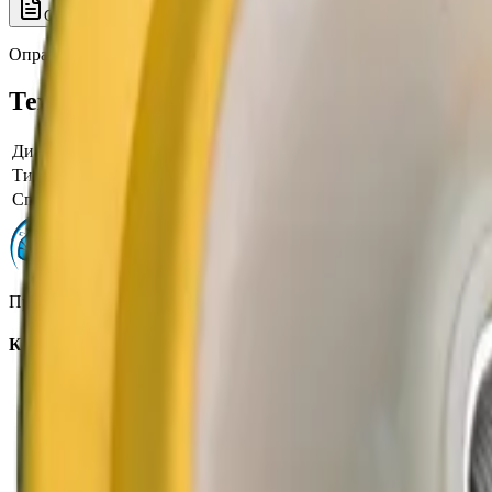
Описание
Характеристики
Оправка для полировальных кругов, 125мм, D1305120, 122low, 
Технические характеристики
Диаметр
125
Тип товара
Оправка, держатель
Способ крепления
M14
Профессиональная автохимия, оборудование и расходные матер
Каталог
Автохимия
Оборудование
Расходные материалы
Инструменты
Аксессуары