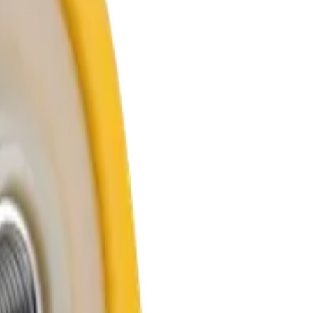
Deerfos
иалы для детейлинга.