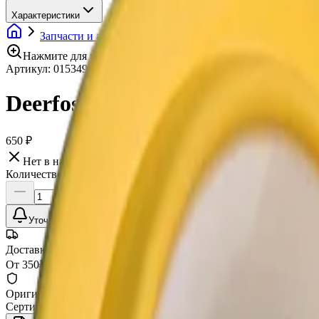
Характеристики
Запчасти и аксессуары для оборудования
Полироваль
Нажмите для увеличения
Артикул:
015349
•
Бренд:
Deerfos
Deerfos Оправка для полиров
650 ₽
Нет в наличии
Количество:
Уточнить наличие
Доставка СДЭК
От 350₽ по России
Оригинал 100%
Сертифицированный товар