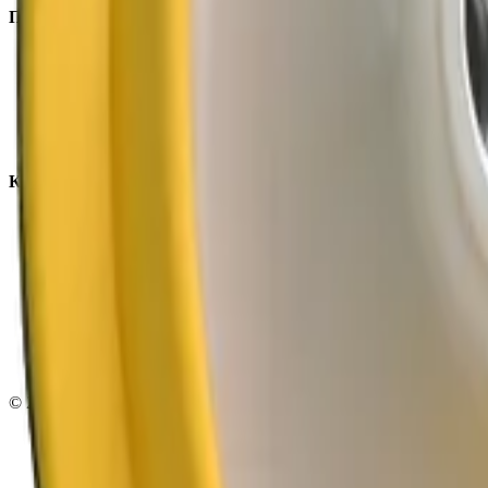
Покупателям
Доставка и оплата
Обучение
Распродажа
Бренды
О компании
Контакты
+7 (495) 135-35-99
sales@insafe.ru
Москва, Люблинская ул., 153.
ТЦ «Люблю Молл», -1 уровень
Ежедневно 10:00 — 19:00
©
2026
InSafe.ru — Товары и технологии для автобизнеса