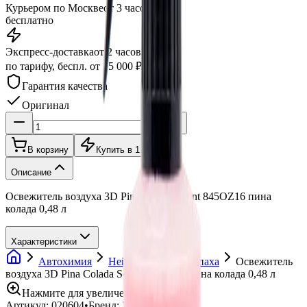
Курьером по Москве
от 3 часов
бесплатно
Экспресс-доставка
от 2 часов
по тарифу, беспл. от 15 000 ₽
Гарантия качества
Оригинал
В корзину
Купить в 1 клик
Описание
Освежитель воздуха 3D Pina Colada Scent 845OZ16 пина
колада 0,48 л
Характеристики
Автохимия
Нейтрализаторы запаха
Освежитель
воздуха 3D Pina Colada Scent 845OZ16 пина колада 0,48 л
Нажмите для увеличения
Артикул:
020604
•
Бренд:
3D Car Care