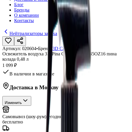
Блог
Бренды
О компании
Контакты
Нейтрализаторы запаха
Артикул:
020604
•
Бренд:
3D Car Care
Освежитель воздуха 3D Pina Colada Scent 845OZ16 пина
колада 0,48 л
1 099 ₽
В наличии в магазине
Доставка в
Москву
Изменить
Самовывоз (шоу-рум)
сегодня
бесплатно