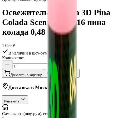
Освежитель воздуха 3D Pina
Colada Scent 845OZ16 пина
колада 0,48 л
1 099 ₽
В наличии в шоу-руме
Количество:
Добавить в корзину
Купить в 1 клик
Доставка в
Москву
Изменить
Самовывоз (шоу-рум)
сегодня