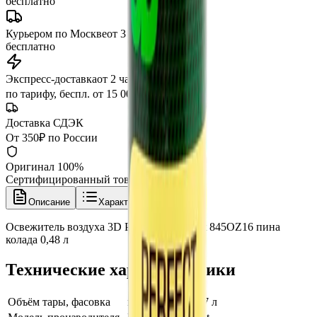
бесплатно
Курьером по Москве
от 3 часов
бесплатно
Экспресс-доставка
от 2 часов
по тарифу, беспл. от 15 000 ₽
Доставка СДЭК
От 350₽ по России
Оригинал 100%
Сертифицированный товар
Описание
Характеристики
Освежитель воздуха 3D Pina Colada Scent 845OZ16 пина
колада 0,48 л
Технические характеристики
Объём тары, фасовка
пина колада 0,47 л