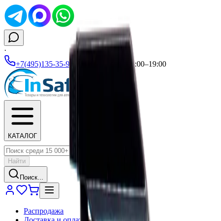
·
+7(495)135-35-99
|
Ежедневно 10:00–19:00
КАТАЛОГ
Найти
Поиск...
Распродажа
Доставка и оплата