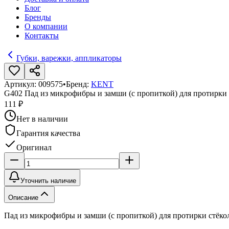
Блог
Бренды
О компании
Контакты
Губки, варежки, аппликаторы
Артикул:
009575
•
Бренд:
KENT
G402 Пад из микрофибры и замши (с пропиткой) для протирки 
111 ₽
Нет в наличии
Гарантия качества
Оригинал
Уточнить наличие
Описание
Пад из микрофибры и замши (с пропиткой) для протирки стёко