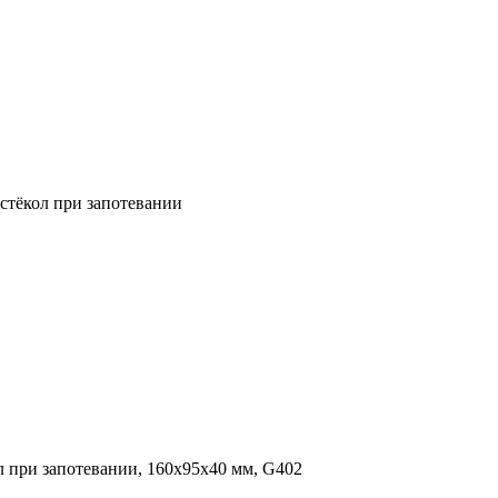
стёкол при запотевании
л при запотевании, 160x95x40 мм, G402