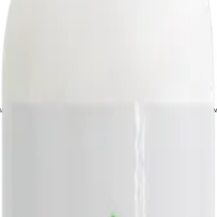
ла или трещины) после удаления излишков полимера - придает ем