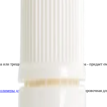
ла или трещины) после удаления излишков полимера - придает ем
олимеры для ремонта стекол
Delta kits Паста полировочная для