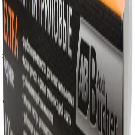
Каталог
Автохимия
Оборудование
Расходные материалы
Инструменты
Аксессуары
Покупателям
Доставка и оплата
Обучение
Распродажа
Бренды
О компании
Контакты
+7 (495) 135-35-99
sales@insafe.ru