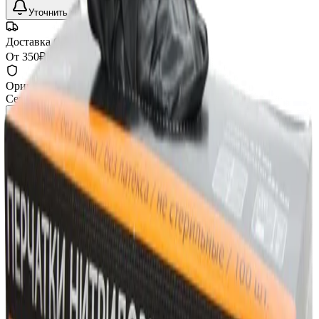
Уточнить наличие
Доставка СДЭК
От 350₽ по России
Оригинал 100%
Сертифицированный товар
Описание
Характеристики
Перчатки нитриловые черные Экстра, 100шт, размер L,
90.2100.9, Adolf Bucher
Технические характеристики
Размер
9 / L
Артикул производителя
90.2100.9
Профессиональная автохимия, оборудование и расходные
материалы для детейлинга.