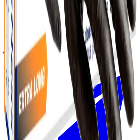
+7 (495) 135-35-99
sales@insafe.ru
Москва, Люблинская ул., 153.
ТЦ «Люблю Молл», -1 уровень
Ежедневно 10:00 — 19:00
©
2026
InSafe.ru — Товары и технологии для автобизнеса