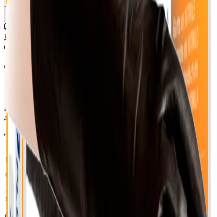
Уточнить наличие
Доставка СДЭК
От 350₽ по России
Оригинал 100%
Сертифицированный товар
Описание
Характеристики
Перчатки Reflexx N79P-XL одноразовые химостойкие
длинные 25 пар
Технические характеристики
Размер
10 / XL
одноразовые химостойкие длинные 25
Объём тары, фасовка
пар
Артикул
N79P-XL
производителя