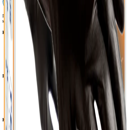
Профессиональная автохимия, оборудование и расходные
материалы для детейлинга.
Каталог
Автохимия
Оборудование
Расходные материалы
Инструменты
Аксессуары
Покупателям
Доставка и оплата
Обучение
Распродажа
Бренды
О компании
Контакты