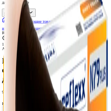
длинные 25 пар
Характеристики
Сопутствующие товары
Спецодежда, средства
индивидуальной защиты
Защитные перчатки
Перчатки
Reflexx N79P-XL одноразовые химостойкие длинные 25 пар
Нажмите для увеличения
1
/
2
Артикул:
N79P-XL
•
Бренд:
Reflexx
Перчатки Reflexx N79P-XL
одноразовые химостойкие
длинные 25 пар
999 ₽
Нет в наличии
Количество: