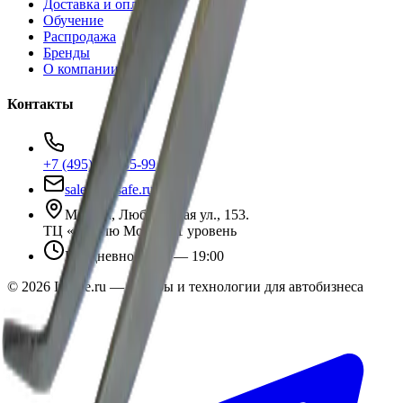
Доставка и оплата
Обучение
Распродажа
Бренды
О компании
Контакты
+7 (495) 135-35-99
sales@insafe.ru
Москва, Люблинская ул., 153.
ТЦ «Люблю Молл», -1 уровень
Ежедневно 10:00 — 19:00
©
2026
InSafe.ru — Товары и технологии для автобизнеса