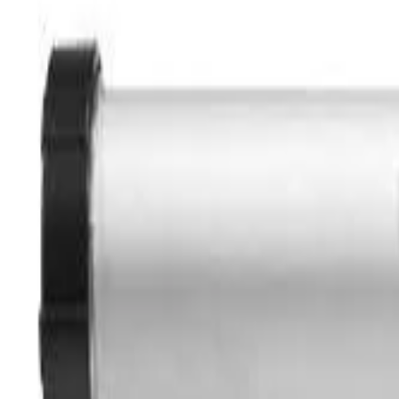
Покупателям
Доставка и оплата
Обучение
Распродажа
Бренды
О компании
Контакты
+7 (495) 135-35-99
sales@insafe.ru
Москва, Люблинская ул., 153.
ТЦ «Люблю Молл», -1 уровень
Ежедневно 10:00 — 19:00
©
2026
InSafe.ru — Товары и технологии для автобизнеса