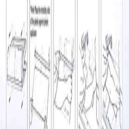
Аксессуары
Покупателям
Доставка и оплата
Обучение
Распродажа
Бренды
О компании
Контакты
+7 (495) 135-35-99
sales@insafe.ru
Москва, Люблинская ул., 153.
ТЦ «Люблю Молл», -1 уровень
Ежедневно 10:00 — 19:00
©
2026
InSafe.ru — Товары и технологии для автобизнеса