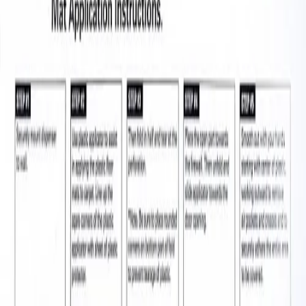
Оригинал 100%
Сертифицированный товар
Описание
Характеристики
Пластиковая доска для фиксации и отрыва, CM-714, Hi-Tech
Технические характеристики
Артикул производителя
CM-714
Профессиональная автохимия, оборудование и расходные
материалы для детейлинга.
Каталог
Автохимия
Оборудование
Расходные материалы
Инструменты