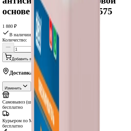
антисиликон на спиртовой
основе IPA, 5 л, МВ005575
1 880 ₽
В наличии в шоу-руме
Количество:
Добавить в корзину
Купить в 1 клик
Доставка в
Москву
Изменить
Самовывоз (шоу-рум)
сегодня
бесплатно
Курьером по Москве
от 3 часов
бесплатно