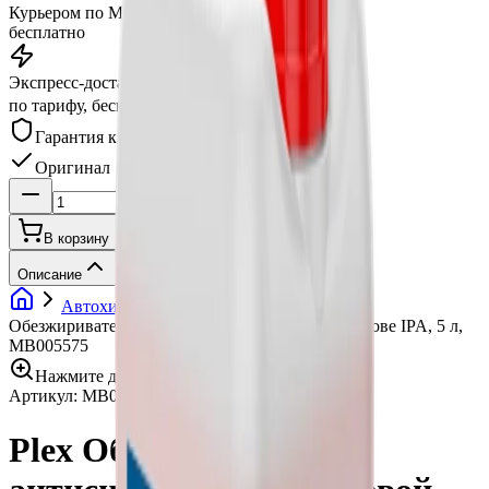
Курьером по Москве
от 3 часов
бесплатно
Экспресс-доставка
от 2 часов
по тарифу, беспл. от 15 000 ₽
Гарантия качества
Оригинал
В корзину
Купить в 1 клик
Описание
Автохимия
Очистители кузова
Plex
Обезжириватель антисиликон на спиртовой основе IPA, 5 л,
МВ005575
Нажмите для увеличения
Артикул:
МВ005575
•
Бренд:
Plex
Plex Обезжириватель