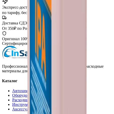
Экспресс-доставка
от 2 часов
по тарифу, беспл. от 15 000 ₽
Доставка СДЭК
От 350₽ по России
Оригинал 100%
Сертифицированный товар
Профессиональная автохимия, оборудование и расходные
материалы для детейлинга.
Каталог
Автохимия
Оборудование
Расходные материалы
Инструменты
Аксессуары