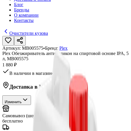
Блог
Бренды
О компании
Контакты
Очистители кузова
Артикул:
МВ005575
•
Бренд:
Plex
Plex Обезжириватель антисиликон на спиртовой основе IPA, 5
л, МВ005575
1 880 ₽
В наличии в магазине
Доставка в
Москву
Изменить
Самовывоз (шоу-рум)
сегодня
бесплатно