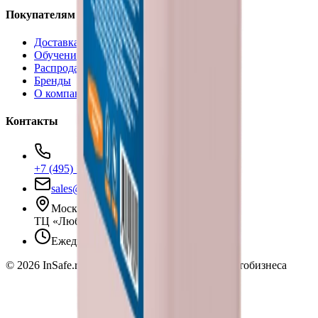
Покупателям
Доставка и оплата
Обучение
Распродажа
Бренды
О компании
Контакты
+7 (495) 135-35-99
sales@insafe.ru
Москва, Люблинская ул., 153.
ТЦ «Люблю Молл», -1 уровень
Ежедневно 10:00 — 19:00
©
2026
InSafe.ru — Товары и технологии для автобизнеса