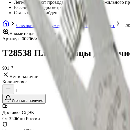
Легко зачищают провода твердого или многожильного п
Рассчитаны на диаметр провода 1, 5мм
Сталь хром-молибден
Слесарный инструмент
Губцевый инструмент
T28
Нажмите для увеличения
Артикул:
002968
•
Бренд:
AmPro
T28538 Плоскогубцы для зачи
901 ₽
Нет в наличии
Количество:
Уточнить наличие
Доставка СДЭК
От 350₽ по России