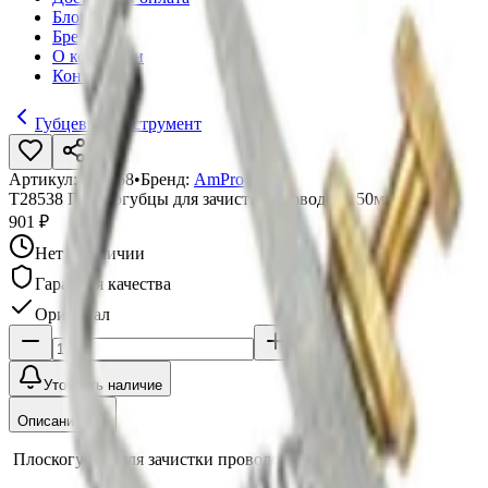
Блог
Бренды
О компании
Контакты
Губцевый инструмент
Артикул:
002968
•
Бренд:
AmPro
T28538 Плоскогубцы для зачистки проводов 150мм
901 ₽
Нет в наличии
Гарантия качества
Оригинал
Уточнить наличие
Описание
Плоскогубцы для зачистки проводов 6" (150мм)