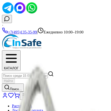
·
+7(495)135-35-99
|
Ежедневно 10:00–19:00
КАТАЛОГ
Найти
Поиск...
Распродажа
Доставка и оплата