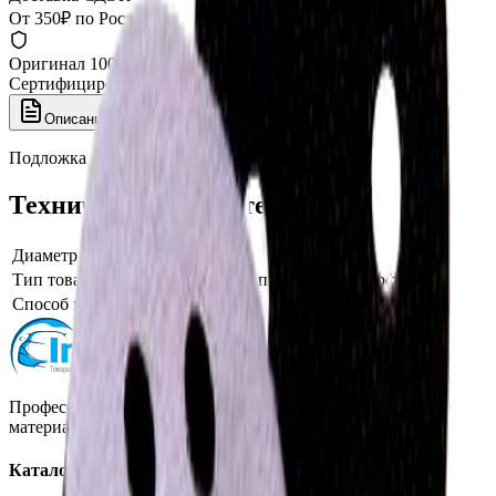
От 350₽ по России
Оригинал 100%
Сертифицированный товар
Описание
Характеристики
Подложка мягкая 3M, 75 мм, 05771
Технические характеристики
Диаметр
75
Тип товара
Переходник, подложка, интерфейс
Способ крепления
Липучка
Профессиональная автохимия, оборудование и расходные
материалы для детейлинга.
Каталог