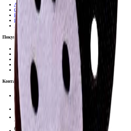
Автохимия
Оборудование
Расходные материалы
Инструменты
Аксессуары
Покупателям
Доставка и оплата
Обучение
Распродажа
Бренды
О компании
Контакты
+7 (495) 135-35-99
sales@insafe.ru
Москва, Люблинская ул., 153.
ТЦ «Люблю Молл», -1 уровень
Ежедневно 10:00 — 19:00