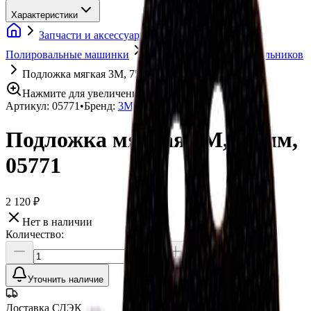
Характеристики
Запчасти и аксессуары для оборудования
Полировальные машинки
Держатели для полировальников
Подложка мягкая 3M, 75 мм, 05771
Нажмите для увеличения
Артикул:
05771
•
Бренд:
3М
Подложка мягкая 3M, 75 мм,
05771
2 120 ₽
Нет в наличии
Количество:
Уточнить наличие
Доставка СДЭК