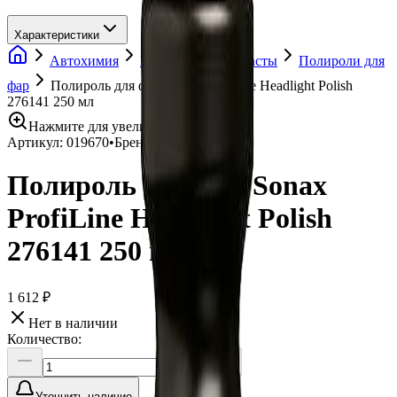
Характеристики
Автохимия
Полировальные пасты
Полироли для
фар
Полироль для фар Sonax ProfiLine Headlight Polish
276141 250 мл
Нажмите для увеличения
Артикул:
019670
•
Бренд:
Sonax
Полироль для фар Sonax
ProfiLine Headlight Polish
276141 250 мл
1 612 ₽
Нет в наличии
Количество:
Уточнить наличие