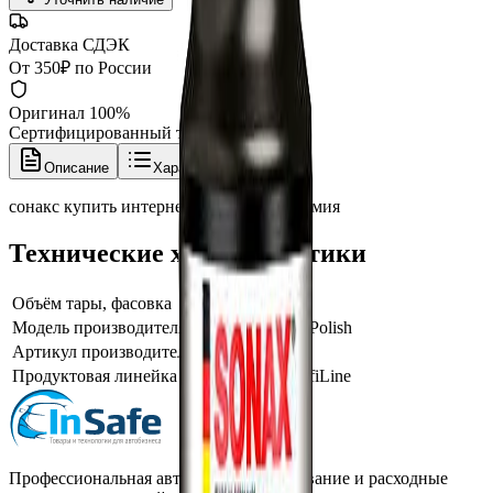
Доставка СДЭК
От 350₽ по России
Оригинал 100%
Сертифицированный товар
Описание
Характеристики
сонакс купить интернет магазин автохимия
Технические характеристики
Объём тары, фасовка
250 мл
Модель производителя
Headlight Polish
Артикул производителя
276141
Продуктовая линейка / серия
Sonax ProfiLine
Профессиональная автохимия, оборудование и расходные