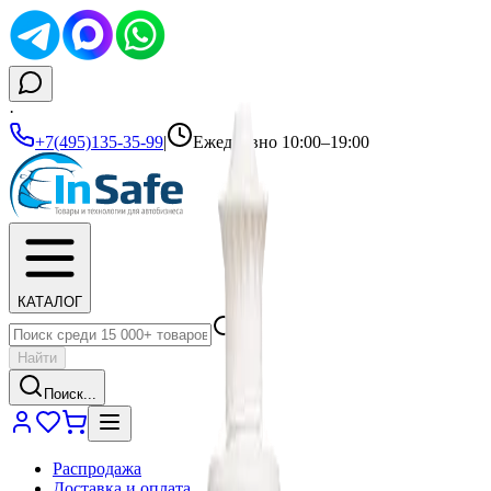
·
+7(495)135-35-99
|
Ежедневно 10:00–19:00
КАТАЛОГ
Найти
Поиск...
Распродажа
Доставка и оплата