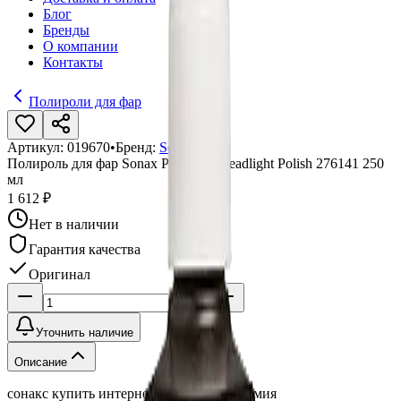
Блог
Бренды
О компании
Контакты
Полироли для фар
Артикул:
019670
•
Бренд:
Sonax
Полироль для фар Sonax ProfiLine Headlight Polish 276141 250
мл
1 612 ₽
Нет в наличии
Гарантия качества
Оригинал
Уточнить наличие
Описание
сонакс купить интернет магазин автохимия